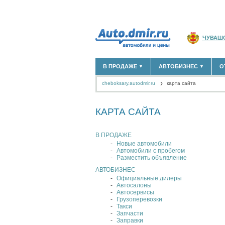
ЧУВАШС
РОССИ
В ПРОДАЖЕ
АВТОБИЗНЕС
О
▼
▼
МОСКВА
cheboksary.autodmir.ru
карта сайта
САНКТ-
НОВЫЕ АВТОМОБИЛИ
ОФИЦИАЛЬНЫЕ ДИЛЕ
(13)
АВТОМОБИЛИ С ПРОБЕГОМ
АВТОСАЛОНЫ
(524)
(12)
КРАСНО
АВТОСЕРВИСЫ
(1)
КАРТА САЙТА
+
РАЗМЕСТИТЬ ОБЪЯВЛЕНИЕ
КРЫМ 
ГРУЗОПЕРЕВОЗКИ
(0)
ТАКСИ
(0)
СЕВАС
В ПРОДАЖЕ
ЗАПЧАСТИ
(0)
Новые автомобили
ЗАПРАВКИ
(0)
СПИСОК 
Автомобили с пробегом
АРЕНДА
(0)
Разместить объявление
+
ДОБАВИТЬ КОМПА
АВТОБИЗНЕС
Официальные дилеры
СПЕЦИАЛИСТЫ
(6)
Автосалоны
Автосервисы
Грузоперевозки
Такси
Запчасти
Заправки