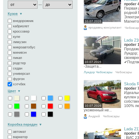
пробег 
—
Первая 
родной 
Кузов
Электри
внедорожник
Магнито
10.07.2026
кабриолет
продавец консультант
Чебокса
кроссовер
купе
Lada 210
лимузин
пробег 
микроавтобус
Продажа
минивэн
Луидор;
своевре
пикап
✔Подтве
10.07.2026
родстер
-Защита...
седан
Луидор Чебоксары
Чебоксары
универсал
фургон
Skoda R
хэтчбек
пробег 
Цвет
Идеальн
куплен 
собстве
100% лю
10.07.2026
ухоженный не...
Андрей
Чебоксары
Коробка передач
Lada 211
автомат
пробег 
вариатор
: ВИС 2