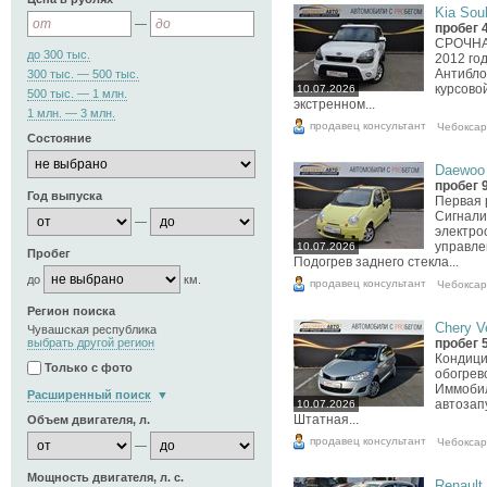
Kia Soul
—
пробег 
СРОЧНА
до 300 тыс.
2012 го
Антибло
300 тыс. — 500 тыс.
курсово
10.07.2026
500 тыс. — 1 млн.
экстренном...
1 млн. — 3 млн.
продавец консультант
Чебокса
Состояние
Daewoo 
пробег 
Год выпуска
Первая 
Сигнали
—
электро
управле
10.07.2026
Пробег
Подогрев заднего стекла...
до
км.
продавец консультант
Чебокса
Регион поиска
Chery Ve
Чувашская республика
выбрать другой регион
пробег 
Кондици
Только с фото
обогрев
Иммобил
Расширенный поиск
автозап
10.07.2026
Штатная...
Объем двигателя, л.
продавец консультант
Чебокса
—
Мощность двигателя, л. с.
Renault 