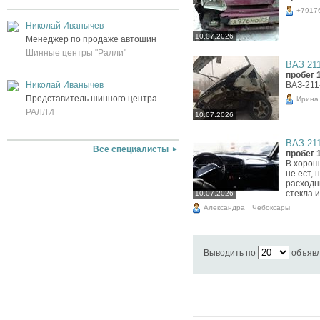
+7917
Николай Иванычев
10.07.2026
Менеджер по продаже автошин
Шинные центры "Ралли"
ВАЗ 211
пробег 
ВАЗ-2114
Николай Иванычев
Представитель шинного центра
Ирина
РАЛЛИ
10.07.2026
ВАЗ 211
Все специалисты
пробег 
В хорош
не ест, 
расходн
стекла 
10.07.2026
Александра
Чебоксары
Выводить по
объяв