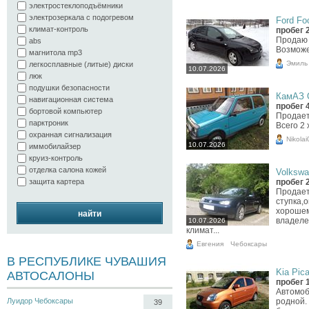
электростеклоподъёмники
электрозеркала с подогревом
Ford Foc
климат-контроль
пробег 
Продаю а
abs
Возможен
магнитола mp3
Эмиль
легкосплавные (литые) диски
10.07.2026
люк
подушки безопасности
КамАЗ О
навигационная система
пробег 
бортовой компьютер
Продает
парктроник
Всего 2 
охранная сигнализация
Nikolai
10.07.2026
иммобилайзер
круиз-контроль
отделка салона кожей
Volkswag
пробег 
защита картера
Продает
ступка,
хорошем
найти
владеле
10.07.2026
климат...
Евгения
Чебоксары
В РЕСПУБЛИКЕ ЧУВАШИЯ
Kia Pica
АВТОСАЛОНЫ
пробег 
Автомоб
родной.
Луидор Чебоксары
39