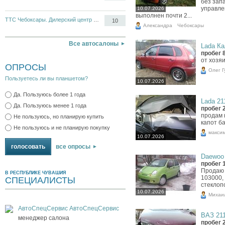
без запа
управле
10.07.2026
выполнен почти 2...
ТТС Чебоксары. Дилерский центр Opel, Chevrolet
10
Александра
Чебоксары
Все автосалоны
Lada Ка
пробег 
от хозяи
ОПРОСЫ
Олег 
Пользуетесь ли вы планшетом?
10.07.2026
Да. Пользуюсь более 1 года
Lada 211
Да. Пользуюсь менее 1 года
пробег 
продам 
Не пользуюсь, но планирую купить
капот б
Не пользуюсь и не планирую покупку
макси
10.07.2026
все опросы
Daewoo 
пробег 
Продаю 
В РЕСПУБЛИКЕ ЧУВАШИЯ
103000, 
СПЕЦИАЛИСТЫ
стеклоп
10.07.2026
Михаи
АвтоСпецСервис АвтоСпецСервис
ВАЗ 211
менеджер салона
пробег 