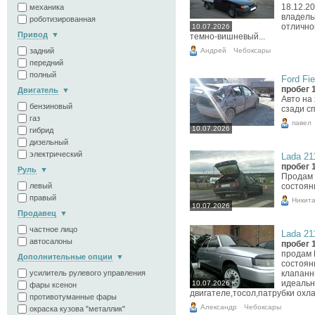
18.12.20
механика
владель
роботизированная
отлично
10.07.2026
Привод
темно-вишневый...
Андрей
задний
Чебоксары
передний
полный
Ford Fie
пробег 
Двигатель
Авто на
бензиновый
сзади с
газ
павел
10.07.2026
гибрид
дизельный
электрический
Lada 211
пробег 
Руль
Продам 
состоян
левый
правый
Никит
10.07.2026
Продавец
частное лицо
Lada 211
автосалоны
пробег 
продам 
Дополнительные опции
состояни
клапанн
усилитель рулевого управления
идеальн
10.07.2026
фары ксенон
двигателе,тосол,патрубки охла
противотуманные фары
Александр
Чебоксары
окраска кузова "металлик"