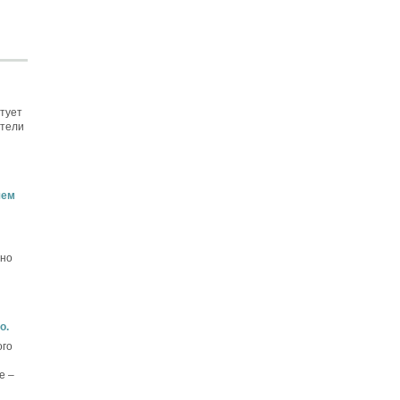
тует
ители
шем
ьно
o.
ого
е –