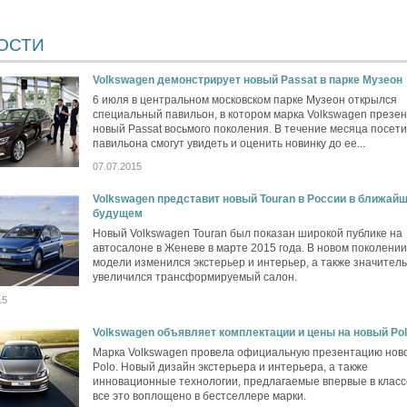
ОСТИ
Volkswagen демонстрирует новый Passat в парке Музеон
6 июля в центральном московском парке Музеон открылся
специальный павильон, в котором марка Volkswagen презен
новый Passat восьмого поколения. В течение месяца посет
павильона смогут увидеть и оценить новинку до ее...
07.07.2015
Volkswagen представит новый Touran в России в ближай
будущем
Новый Volkswagen Touran был показан широкой публике на
автосалоне в Женеве в марте 2015 года. В новом поколении
модели изменился экстерьер и интерьер, а также значител
увеличился трансформируемый салон.
15
Volkswagen объявляет комплектации и цены на новый Pol
Марка Volkswagen провела официальную презентацию нов
Polo. Новый дизайн экстерьера и интерьера, а также
инновационные технологии, предлагаемые впервые в класс
все это воплощено в бестселлере марки.