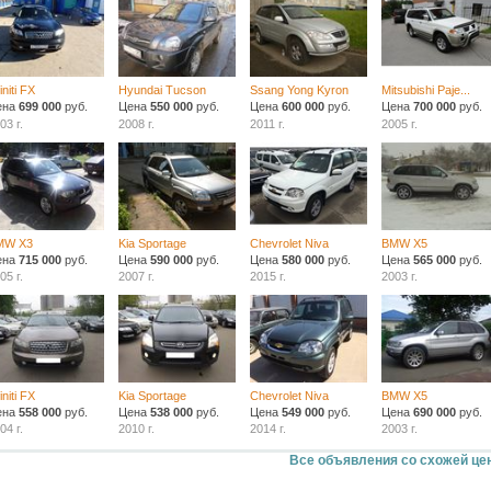
finiti FX
Hyundai Tucson
Ssang Yong Kyron
Mitsubishi Paje...
ена
699 000
руб.
Цена
550 000
руб.
Цена
600 000
руб.
Цена
700 000
руб.
03 г.
2008 г.
2011 г.
2005 г.
MW X3
Kia Sportage
Chevrolet Niva
BMW X5
ена
715 000
руб.
Цена
590 000
руб.
Цена
580 000
руб.
Цена
565 000
руб.
05 г.
2007 г.
2015 г.
2003 г.
finiti FX
Kia Sportage
Chevrolet Niva
BMW X5
ена
558 000
руб.
Цена
538 000
руб.
Цена
549 000
руб.
Цена
690 000
руб.
04 г.
2010 г.
2014 г.
2003 г.
Все объявления со схожей це