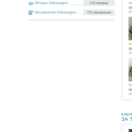
Обзоры Volkswagen
178 обзоров
Vo
Ц
20
Объявления Volkswagen Touareg
731 объявление
Vo
Ц
20
Vo
Ц
20
В РЕС
ЗА 