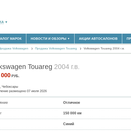
КА
▼
ТАЛОГ МАРОК
НОВОСТИ И ОБЗОРЫ
АКЦИИ АВТОСАЛОНОВ
П
▼
180)
БЛАСТЬ
Продажа Volkswagen
(14304)
Продажа Volkswagen Touareg
Volkswagen Touareg 2004 г.в.
НОВОСТИ РЫНКА
ОБЗОРЫ НОВИНОК
(5619)
ЭКСПЕРТНОЕ МНЕНИЕ
lkswagen Touareg
2004 г.в.
)
МАТЕРИАЛЫ ПАРТНЕРОВ
ВЫСТАВКИ И АВТОСАЛОНЫ
 000
РУБ.
В
, Чебоксары
ение размещено 07 июля 2026
яние
Отличное
г
150 000 км
Синий