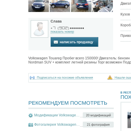
Двига
Кузов
Слава
Короб
●●●●●●●
+
(
)
показать номер
Приво
написать продавцу
Volkswagen Touareg Пробег всего 150000! Двигатель: бензин
Nordman SUV + комплект летней резины Торг возможен Под
Подписаться на похожие объявления
Нашли ош
В РЕС
ПО
РЕКОМЕНДУЕМ ПОСМОТРЕТЬ
Модификации Volkswagen Touareg
20 модификаций
Фотогалерея Volkswagen Touareg
21 фотография