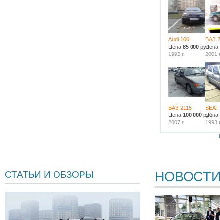
Audi 100
ВАЗ 2
Цена
85 000
руб.
Цена
1992 г.
2001 г
ВАЗ 2115
SEAT 
Цена
100 000
руб.
Цена
2007 г.
1993 г
НОВОСТ
СТАТЬИ И ОБЗОРЫ