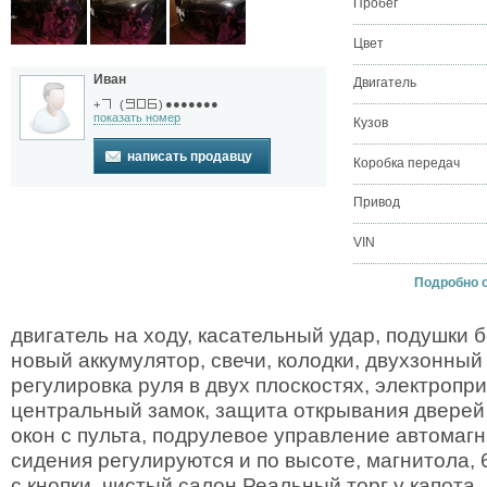
Пробег
Цвет
Иван
Двигатель
●●●●●●●
+
(
)
показать номер
Кузов
написать продавцу
Коробка передач
Привод
VIN
Подробно о
двигатель на ходу, касательный удар, подушки 
новый аккумулятор, свечи, колодки, двухзонный
регулировка руля в двух плоскостях, электропри
центральный замок, защита открывания дверей 
окон с пульта, подрулевое управление автомаг
сидения регулируются и по высоте, магнитола, 
с кнопки, чистый салон.Реальный торг у капота.