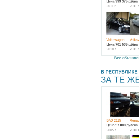
Цена
999 375
руб.
Цена
2011 г.
2011 г
Volkswagen...
Volks
Цена
701 535
руб.
Цена
2010 г.
2011 г
Все объявлен
В РЕСПУБЛИКЕ
ЗА ТЕ Ж
ВАЗ 2115
Renau
Цена
97 000
руб.
Цена
2005 г.
2010 г