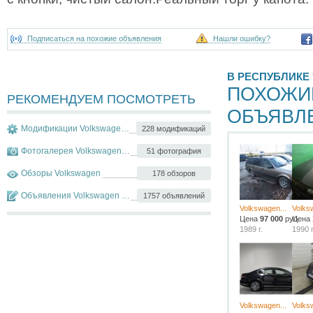
Подписаться на похожие объявления
Нашли ошибку?
В РЕСПУБЛИКЕ
ПОХОЖИ
РЕКОМЕНДУЕМ ПОСМОТРЕТЬ
ОБЪЯВЛ
Модификации Volkswagen Passat
228 модификаций
Фотогалерея Volkswagen Passat
51 фотография
Обзоры Volkswagen
178 обзоров
Объявления Volkswagen Passat
1757 объявлений
Volkswagen...
Volks
Цена
97 000
руб.
Цена
1989 г.
1990 г
Volkswagen...
Volks