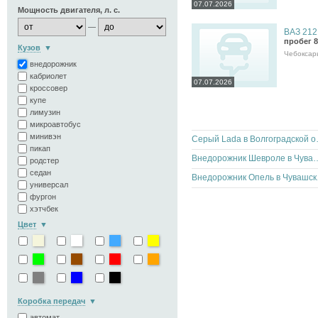
07.07.2026
Мощность двигателя, л. с.
—
ВАЗ 2121
пробег 8
Кузов
Чебоксар
внедорожник
кабриолет
07.07.2026
кроссовер
купе
лимузин
микроавтобус
минивэн
Серый La
пикап
Внедорожник Шевроле в Чу
родстер
седан
Внедор
универсал
фургон
хэтчбек
Цвет
Коробка передач
автомат