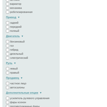
вариатор
механика
роботизированная
Привод
задний
передний
полный
Двигатель
бензиновый
газ
гибрид
дизельный
электрический
Руль
левый
правый
Продавец
частное лицо
автосалоны
Дополнительные опции
усилитель рулевого управления
фары ксенон
противотуманные фары