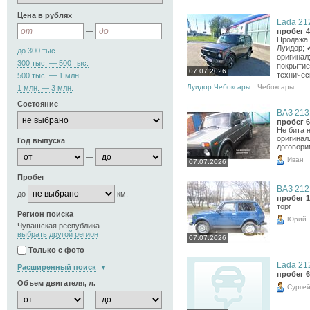
Цена в рублях
Lada 212
—
пробег 4
Продажа 
Луидор; 
до 300 тыс.
оригинал
300 тыс. — 500 тыс.
покрытие
07.07.2026
техничес
500 тыс. — 1 млн.
Луидор Чебоксары
Чебоксары
1 млн. — 3 млн.
Состояние
ВАЗ 2131
пробег 6
Не бита 
оригинал
Год выпуска
договори
—
Иван
07.07.2026
Пробег
ВАЗ 2121
до
км.
пробег 1
торг
Регион поиска
Юрий
Чувашская республика
выбрать другой регион
07.07.2026
Только с фото
Lada 212
Расширенный поиск
пробег 6
Объем двигателя, л.
Сурге
—