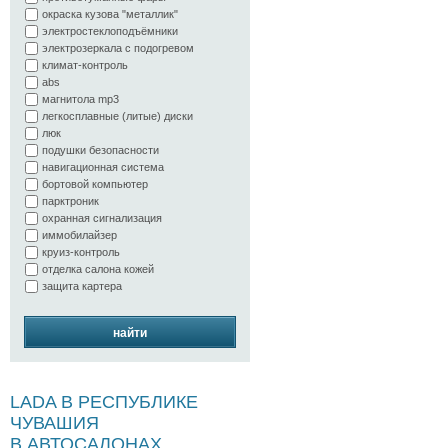
окраска кузова "металлик"
электростеклоподъёмники
электрозеркала с подогревом
климат-контроль
abs
магнитола mp3
легкосплавные (литые) диски
люк
подушки безопасности
навигационная система
бортовой компьютер
парктроник
охранная сигнализация
иммобилайзер
круиз-контроль
отделка салона кожей
защита картера
найти
LADA В РЕСПУБЛИКЕ
ЧУВАШИЯ
В АВТОСАЛОНАХ