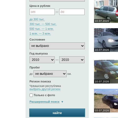
Цена в рублях
—
до 300 тыс.
10.07.2026
300 тыс. — 500 тыс.
500 тыс. — 1 млн.
1 млн. — 3 млн.
Состояние
10.07.2026
Год выпуска
—
Пробег
до
км.
Регион поиска
10.07.2026
Чувашская республика
выбрать другой регион
Только с фото
Расширенный поиск
10.07.2026
найти