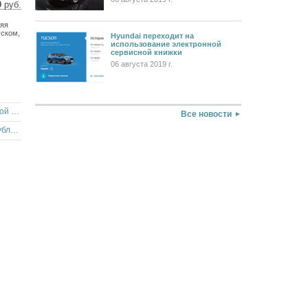
0
руб.
9 $
няя
2 €
уском,
Hyundai переходит на
использование электронной
сервисной книжки
06 августа 2019 г.
Lada 2112 хэтчбек 2005 года в Ленинградской области
Все новости
Renault Logan 2010 года в Чувашской республике