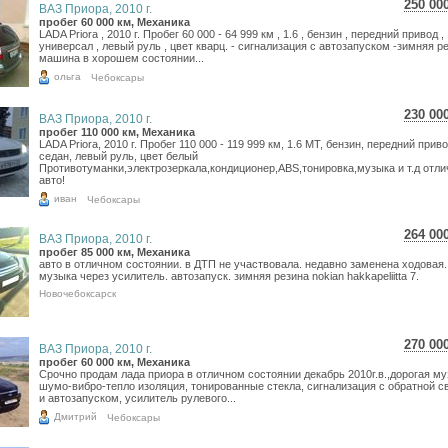
250 00
ВАЗ Приора, 2010 г.
4 44
пробег 60 000 км, Механика
LADA Priora , 2010 г. Пробег 60 000 - 64 999 км , 1.6 , бензин , передний привод ,
3 65
универсал , левый руль , цвет кварц. - сигнализация с автозапуском -зимняя р
машина в хорошем состоянии...
ольга
Чебоксары
230 00
ВАЗ Приора, 2010 г.
4 08
пробег 110 000 км, Механика
LADA Priora, 2010 г. Пробег 110 000 - 119 999 км, 1.6 МТ, бензин, передний приво
3 36
седан, левый руль, цвет белый
Противотуманки,электрозеркала,кондиционер,ABS,тонировка,музыка и т.д отл
авто!
иван
Чебоксары
264 00
ВАЗ Приора, 2010 г.
4 69
пробег 85 000 км, Механика
авто в отличном состоянии. в ДТП не участвовала. недавно заменена ходовая.
3 86
музыка через усилитель. автозапуск. зимняя резина nokian hakkapeliitta 7.
Новочебоксарск
270 00
ВАЗ Приора, 2010 г.
4 80
пробег 60 000 км, Механика
Срочно продам лада приора в отличном состоянии декабрь 2010г.в.,дорогая му
3 94
шумо-вибро-тепло изоляция, тонированные стекла, сигнализация с обратной с
и автозапуском, усилитель рулевого...
Дмитрий
Чебоксары