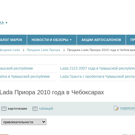
КА
▼
ТАЛОГ МАРОК
НОВОСТИ И ОБЗОРЫ
АКЦИИ АВТОСАЛОНОВ
П
▼
183)
БЛАСТЬ
Продажа Lada
(14298)
Продажа Lada Приора
Продажа Lada Приора 2010 года в Чебоксар
НОВОСТИ РЫНКА
ОБЗОРЫ НОВИНОК
(5619)
ЭКСПЕРТНОЕ МНЕНИЕ
)
вашской республике
Lada 2115 2007 года в Чувашской республи
МАТЕРИАЛЫ ПАРТНЕРОВ
ВЫСТАВКИ И АВТОСАЛОНЫ
alina в Чувашской республике
Lada Гранта с пробегом в Чувашской респу
В
Lada Приора 2010 года в Чебоксарах
подписат
карточками
таблицей
: