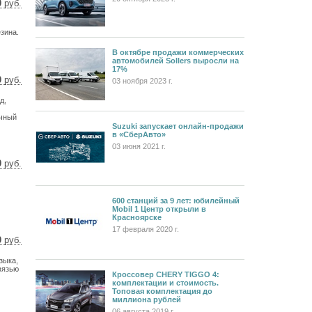
0
руб.
5 $
6 €
езина.
В октябре продажи коммерческих
автомобилей Sollers выросли на
17%
0
руб.
03 ноября 2023 г.
9 $
д,
4 €
ичный
Suzuki запускает онлайн-продажи
в «СберАвто»
03 июня 2021 г.
0
руб.
4 $
1 €
600 станций за 9 лет: юбилейный
Mobil 1 Центр открыли в
Красноярске
17 февраля 2020 г.
0
руб.
1 $
зыка,
9 €
вязью
Кроссовер CHERY TIGGO 4:
комплектации и стоимость.
Топовая комплектация до
миллиона рублей
06 августа 2019 г.