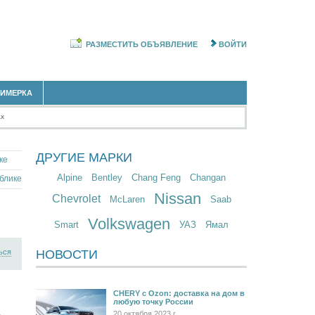
РАЗМЕСТИТЬ ОБЪЯВЛЕНИЕ
ВОЙТИ
РИМЕРКА
ах
ДРУГИЕ МАРКИ
ке
Alpine
Bentley
Chang Feng
Changan
блике
Nissan
Chevrolet
McLaren
Saab
Volkswagen
Smart
УАЗ
Ямал
ься
НОВОСТИ
CHERY c Ozon: доставка на дом в
любую точку России
20 октября 2023 г.