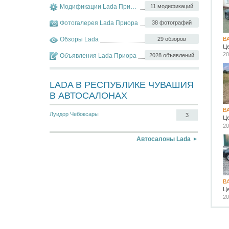
Модификации Lada Приора
11 модификаций
Фотогалерея Lada Приора
38 фотографий
Обзоры Lada
29 обзоров
В
Ц
20
Объявления Lada Приора
2028 объявлений
LADA В РЕСПУБЛИКЕ ЧУВАШИЯ
В АВТОСАЛОНАХ
В
Луидор Чебоксары
3
Ц
20
Автосалоны Lada
В
Ц
20