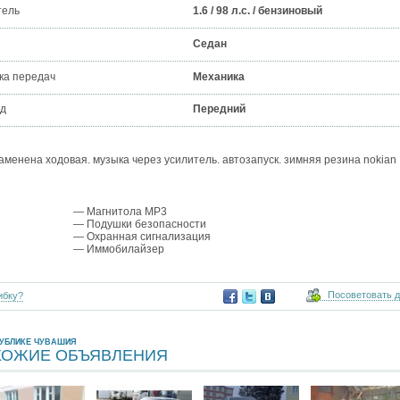
тель
1.6 / 98 л.с. / бензиновый
Седан
ка передач
Механика
д
Передний
заменена ходовая. музыка через усилитель. автозапуск. зимняя резина nokian
— Магнитола MP3
— Подушки безопасности
— Охранная сигнализация
— Иммобилайзер
Посоветовать 
ибку?
ПУБЛИКЕ ЧУВАШИЯ
ХОЖИЕ ОБЪЯВЛЕНИЯ