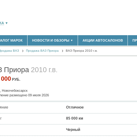
КА
▼
ТАЛОГ МАРОК
НОВОСТИ И ОБЗОРЫ
АКЦИИ АВТОСАЛОНОВ
П
▼
183)
БЛАСТЬ
Продажа ВАЗ
(14298)
Продажа ВАЗ Приора
ВАЗ Приора 2010 г.в.
НОВОСТИ РЫНКА
ОБЗОРЫ НОВИНОК
(5619)
ЭКСПЕРТНОЕ МНЕНИЕ
З Приора
2010 г.в.
)
МАТЕРИАЛЫ ПАРТНЕРОВ
ВЫСТАВКИ И АВТОСАЛОНЫ
 000
РУБ.
В
, Новочебоксарск
ение размещено 09 июля 2026
яние
Отличное
г
85 000 км
Черный