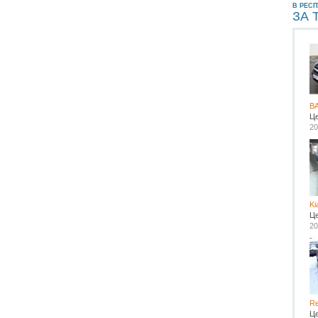
В РЕС
ЗА 
ВА
Ц
20
Ki
Ц
20
Re
Ц