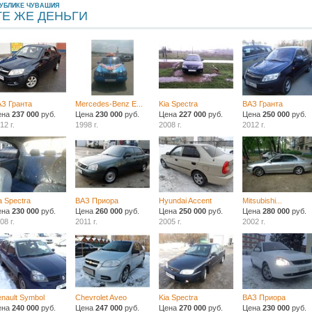
ПУБЛИКЕ ЧУВАШИЯ
ТЕ ЖЕ ДЕНЬГИ
З Гранта
Mercedes-Benz E...
Kia Spectra
ВАЗ Гранта
ена
237 000
руб.
Цена
230 000
руб.
Цена
227 000
руб.
Цена
250 000
руб.
12 г.
1998 г.
2008 г.
2012 г.
a Spectra
ВАЗ Приора
Hyundai Accent
Mitsubishi...
ена
230 000
руб.
Цена
260 000
руб.
Цена
250 000
руб.
Цена
280 000
руб.
08 г.
2011 г.
2005 г.
2002 г.
nault Symbol
Chevrolet Aveo
Kia Spectra
ВАЗ Приора
ена
240 000
руб.
Цена
247 000
руб.
Цена
270 000
руб.
Цена
230 000
руб.