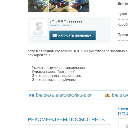
Двига
Кузов
●●●●●●●
+
(
)
Короб
показать номер
Приво
написать продавцу
авто в отличном состоянии. в ДТП не участвовала. недавно 
hakkapeliitta 7.
— Усилитель рулевого управления
— Окраска кузова "металлик"
— Электрозеркала с подогревом
— Электростеклоподъёмники
Подписаться на похожие объявления
Нашли ош
В РЕС
ПО
РЕКОМЕНДУЕМ ПОСМОТРЕТЬ