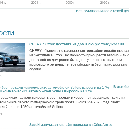
08 г.
2008 г.
2009 г.
2010 г.
Все объявления со схожей це
ОСТИ
CHERY c Ozon: доставка на дом в любую точку России
CHERY объявляет о расширении географии онлайн-продаж
маркетплейсе Ozon. Возможность приобрести автомобиль с
доставкой на дом ранее была доступна только жителям
московского региона. Теперь оформить бесплатно доставку
седана...
23
В октябр
и коммерческих автомобилей Sollers выросли на 17%
 продолжает демонстрировать рост продаж и уверенно наращивает долю на
ком рынке легкого коммерческого транспорта. В октябре 2023 года своих
елей нашли 1250 автомобилей Sollers.
23
Suzuki запускает онлайн-продажи в «СберАвто»