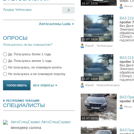
фары. С
10.07.2026
Илгиз
Луидор Чебоксары
3
ВАЗ 2110
пробег 7
Автосалоны Lada
Ваз Деся
Электрос
обработа
CD/mp3, 4
ОПРОСЫ
10.07.2026
год регул
Пользуетесь ли вы планшетом?
Юрий
Чебоксары
Да. Пользуюсь более 1 года
ВАЗ 2110
Да. Пользуюсь менее 1 года
пробег 1
Ваз Деся
Не пользуюсь, но планирую купить
Электрос
обработа
Не пользуюсь и не планирую покупку
CD/mp3, 4
10.07.2026
год регул
все опросы
Юрий
Новочебоксарск
ВАЗ Прио
пробег 3
В РЕСПУБЛИКЕ ЧУВАШИЯ
СПЕЦИАЛИСТЫ
Rinas
10.07.2026
АвтоСпецСервис АвтоСпецСервис
менеджер салона
ВАЗ Гран
пробег 1