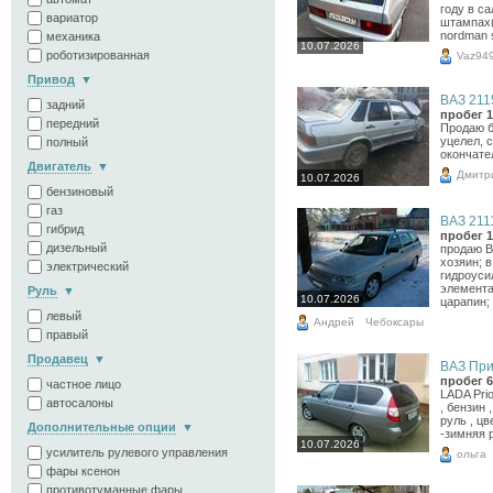
году в с
вариатор
штампах(
nordman 
механика
10.07.2026
роботизированная
Vaz94
Привод
ВАЗ 2115
задний
пробег 1
передний
Продаю б
уцелел, 
полный
окончате
Двигатель
Дмитр
10.07.2026
бензиновый
газ
ВАЗ 2111
гибрид
пробег 1
дизельный
продаю ВА
хозяин; 
электрический
гидроуси
элемента
Руль
10.07.2026
царапин; 
левый
Андрей
Чебоксары
правый
Продавец
ВАЗ Прио
пробег 6
частное лицо
LADA Prio
автосалоны
, бензин 
руль , цв
Дополнительные опции
-зимняя 
10.07.2026
усилитель рулевого управления
ольга
фары ксенон
противотуманные фары