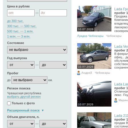
Цена в рублях
Lada Гра
—
пробег 1
Продажа 
Компании
до 300 тыс.
владелец
300 тыс. — 500 тыс.
лакокрас
10.07.2026
своеврем
500 тыс. — 1 млн.
Луидор Чебоксары
Чебоксары
1 млн. — 3 млн.
Состояние
Lada Ves
пробег 2
В феврал
офиц... 
Год выпуска
обслужив
собствен
—
10.07.2026
сохранени
Андрей
Чебоксары
Пробег
до
км.
Lada Lar
пробег 1
Регион поиска
Отличная
Чувашская республика
люкс. По
выбрать другой регион
Марин
Только с фото
10.07.2026
Расширенный поиск
Lada 211
Объем двигателя, л.
пробег 1
продам В
—
состояни