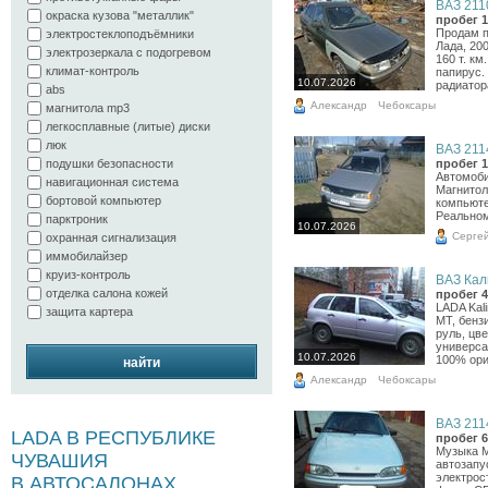
ВАЗ 2110
окраска кузова "металлик"
пробег 1
Продам п
электростеклоподъёмники
Лада, 20
электрозеркала с подогревом
160 т. км
климат-контроль
папирус.
10.07.2026
радиатора
abs
Александр
Чебоксары
магнитола mp3
легкосплавные (литые) диски
люк
ВАЗ 2114
пробег 1
подушки безопасности
Автомоби
навигационная система
Магнитол
бортовой компьютер
компьюте
Реальном
парктроник
10.07.2026
Серге
охранная сигнализация
иммобилайзер
круиз-контроль
ВАЗ Кали
отделка салона кожей
пробег 4
LADA Kali
защита картера
МТ, бенз
руль, цв
универса
10.07.2026
100% ори
найти
Александр
Чебоксары
ВАЗ 2114
LADA В РЕСПУБЛИКЕ
пробег 6
Музыка М
ЧУВАШИЯ
автозапу
электрос
В АВТОСАЛОНАХ