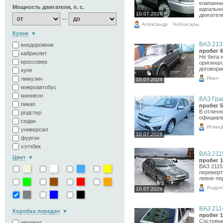
клапанны
Мощность двигателя, л. с.
идеально
10.07.2026
двигател
—
Александр
Чебоксары
Кузов
ВАЗ 2131
внедорожник
пробег 6
кабриолет
Не бита 
кроссовер
оригинал
договори
купе
Иван
лимузин
10.07.2026
микроавтобус
минивэн
ВАЗ Гран
пикап
пробег 5
В отличн
родстер
официаль
седан
Искан
универсал
10.07.2026
фургон
хэтчбек
ВАЗ 2115
Цвет
пробег 1
ВАЗ 2115 
переверт
левое пе
Андре
10.07.2026
ВАЗ 2114
Коробка передач
пробег 1
Состояни
автомат