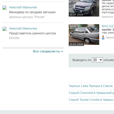
На гаран
диски,ле
Николай Иванычев
резина,с
Менеджер по продаже автошин
mp3,поду
10.07.2026
Шумерля
Шинные центры "Ралли"
ВАЗ 2115
Николай Иванычев
пробег 1
торг уме
Представитель шинного центра
Эдуар
РАЛЛИ
10.07.2026
Все специалисты
Выводить по
объяв
Черные Lada Прио
Серый T