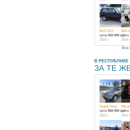
ВАЗ 2121
ВАЗ 2
Цена
432 000
руб.
Цена
2015 г.
2015 г
Все 
В РЕСПУБЛИКЕ
ЗА ТЕ Ж
Ssang Yong...
Nissan
Цена
950 000
руб.
Цена
2012 г.
2012 г