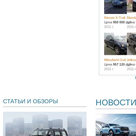
Nissan X-Trail
Mazd
Цена
950 000
руб.
Цена
2011 г.
2011 г
Mitsubishi Outl...
Volks
Цена
957 120
руб.
Цена
2011 г.
2011 г
НОВОСТ
СТАТЬИ И ОБЗОРЫ