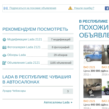
Подписаться на похожие объявления
Нашли ошибку?
В РЕСПУБЛИКЕ
ПОХОЖИ
РЕКОМЕНДУЕМ ПОСМОТРЕТЬ
ОБЪЯВЛ
Модификации Lada 2121
7 модификаций
Фотогалерея Lada 2121
8 фотографий
Обзоры Lada
29 обзоров
Объявления Lada 2121
1165 объявлений
ВАЗ 2121
ВАЗ 2
Цена
300 000
руб.
Цена
2011 г.
2016 г
LADA В РЕСПУБЛИКЕ ЧУВАШИЯ
В АВТОСАЛОНАХ
Луидор Чебоксары
3
ВАЗ 2121
ВАЗ 2
Автосалоны Lada
Цена
440 000
руб.
Цена
2016 г.
2016 г