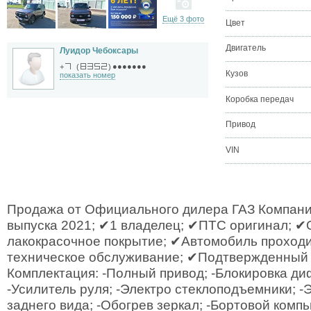
Ещё 3 фото
Цвет
Двигатель
Луидор Чебоксары
●●●●●●●
+
(
)
Кузов
показать номер
Коробка передач
Привод
VIN
Продажа от Официального дилера ГАЗ Компани
выпуска 2021; ✔1 владелец; ✔ПТС оригинал; 
лакокрасочное покрытие; ✔Автомобиль проход
техническое обслуживание; ✔Подтвержденный 
Комплектация: -Полный привод; -Блокировка д
-Усилитель руля; -Электро стеклоподъемники; -
заднего вида; -Обогрев зеркал; -Бортовой компь