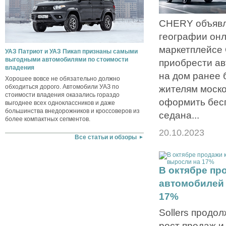
CHERY объявл
географии он
маркетплейсе
УАЗ Патриот и УАЗ Пикап признаны самыми
выгодными автомобилями по стоимости
приобрести ав
владения
на дом ранее 
Хорошее вовсе не обязательно должно
обходиться дорого. Автомобили УАЗ по
жителям моско
стоимости владения оказались гораздо
оформить бес
выгоднее всех одноклассников и даже
большинства внедорожников и кроссоверов из
седана...
более компактных сегментов.
20.10.2023
Все статьи и обзоры
В октябре пр
автомобилей 
17%
Sollers продо
рост продаж и