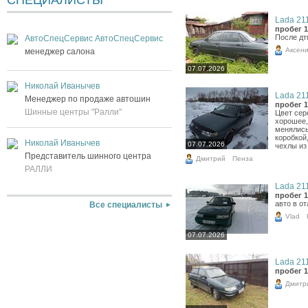
СПЕЦИАЛИСТЫ
Lada 211
пробег 1
После дт
АвтоСпецСервис АвтоСпецСервис
Аксен
менеджер салона
07.07.2026
Николай Иванычев
Lada 211
Менеджер по продаже автошин
пробег 1
Шинные центры "Ралли"
Цвет сер
хорошее,
менялись
коробкой
Николай Иванычев
07.07.2026
чехлы из 
Представитель шинного центра
Дмитрий
Пенза
РАЛЛИ
Lada 211
пробег 1
авто в о
Все специалисты
Vlad
07.07.2026
Lada 211
пробег 1
Дмитр