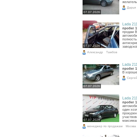
желатель
Дарья
07.07.2026
Lada 211
пробег 1
продам В
автомоби
полность
антискри
07.07.2026
заводско
Александр
Тамбов
Lada 211
пробег 1
В хороше
Серге
07.07.2026
Lada 211
пробег 1
автомоби
один хоз
прокурен.
участвов
07.07.2026
максимал
менеджер по продажам
Москва