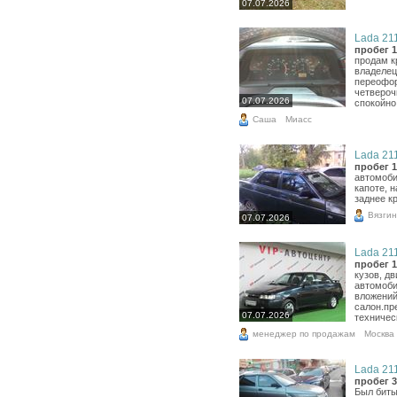
07.07.2026
Lada 211
пробег 1
продам к
владелец
переофор
четвероч
07.07.2026
спокойно 
Cаша
Миасс
Lada 211
пробег 1
автомоби
капоте, 
заднее к
Вязги
07.07.2026
Lada 211
пробег 1
кузов, д
автомоби
вложений
салон.пр
07.07.2026
техничес
менеджер по продажам
Москва
Lada 211
пробег 3
Был биты