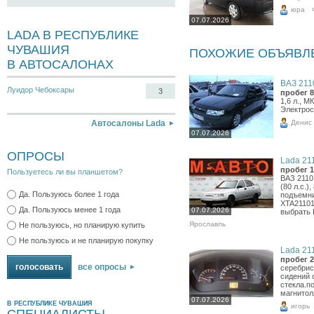
юра
07.07.2026
LADA В РЕСПУБЛИКЕ
ЧУВАШИЯ
ПОХОЖИЕ ОБЪЯВЛ
В АВТОСАЛОНАХ
ВАЗ 2110
Луидор Чебоксары
3
пробег 8
1,6 л., М
Электрос
Денис
Автосалоны Lada
07.07.2026
ОПРОСЫ
Lada 211
пробег 1
Пользуетесь ли вы планшетом?
ВАЗ 2110,
(80 л.с.)
Да. Пользуюсь более 1 года
подъемни
XTA21101
Да. Пользуюсь менее 1 года
07.07.2026
выбрать 
Ярославль
Не пользуюсь, но планирую купить
Не пользуюсь и не планирую покупку
Lada 211
пробег 2
все опросы
серебрис
сидений 
стекла.по
магнитол
07.07.2026
В РЕСПУБЛИКЕ ЧУВАШИЯ
игорь