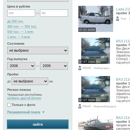
Цена в рублях
Lada 211
—
пробег 3
Yury
до 300 тыс.
300 тыс. — 500 тыс.
07.07.2026
500 тыс. — 1 млн.
1 млн. — 3 млн.
ВАЗ 2110
Состояние
пробег 7
Ваз Деся
Электрос
обработа
Год выпуска
CD/mp3, 4
07.07.2026
год регул
—
Юрий
Чебоксары
Пробег
ВАЗ 2110
до
км.
пробег 1
Ваз Деся
Регион поиска
Электрос
обработа
Чувашская республика
CD/mp3, 4
выбрать другой регион
07.07.2026
год регул
Только с фото
Юрий
Новочебоксарск
Расширенный поиск
ВАЗ 2110
пробег 1
найти
продаю м
смотрите