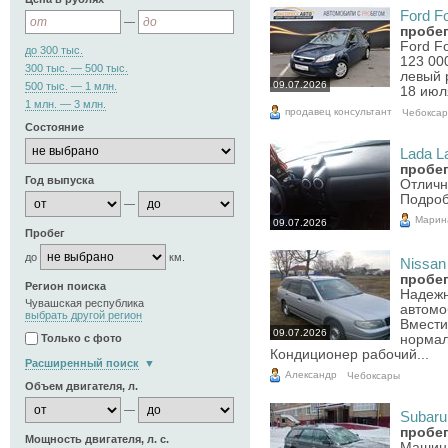
Ford Fo
—
пробег
Ford Fo
до 300 тыс.
123 000
300 тыс. — 500 тыс.
левый 
09.07.2026
500 тыс. — 1 млн.
18 июл
1 млн. — 3 млн.
продавец консультант
Чебокса
Состояние
Lada La
пробег
Год выпуска
Отличн
Подроб
—
Марин
09.07.2026
Пробег
до
км.
Nissan 
пробег
Регион поиска
Надежн
Чувашская республика
автомо
выбрать другой регион
Вмести
09.07.2026
нормал
Только с фото
Кондиционер рабочий...
Расширенный поиск
Александр
Чебоксары
Объем двигателя, л.
—
Subaru 
пробег
Мощность двигателя, л. с.
Машина