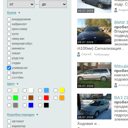
ходу. С
—
Андре
09.07.2026
Кузов
внедорожник
BMW 3e
кабриолет
пробег
кроссовер
Владею
купе
подвод
лимузин
ровная
09.07.2026
микроавтобус
эконом
л\100км).Сигнализация...
минивэн
пикап
Сергей
Чебоксары
родстер
седан
Mitsubi
универсал
пробег
фургон
наехал
хэтчбек
ходово
Цвет
Алекс
09.07.2026
ВАЗ 211
пробег
продаю 
хозяин
Коробка передач
гидроу
09.07.2026
элемен
автомат
Ходовая и...
вариатор