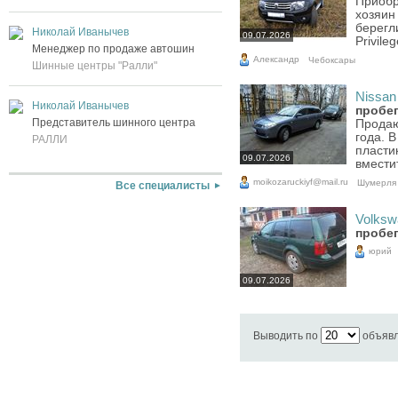
Приобр
хозяин
берегл
Николай Иванычев
09.07.2026
Privile
Менеджер по продаже автошин
Александр
Чебоксары
Шинные центры "Ралли"
Nissan 
Николай Иванычев
пробег
Представитель шинного центра
Продаю
года. В
РАЛЛИ
пласти
09.07.2026
вмести
moikozaruckiyf@mail.ru
Шумерля
Все специалисты
Volkswa
пробег
юрий
09.07.2026
Выводить по
объяв