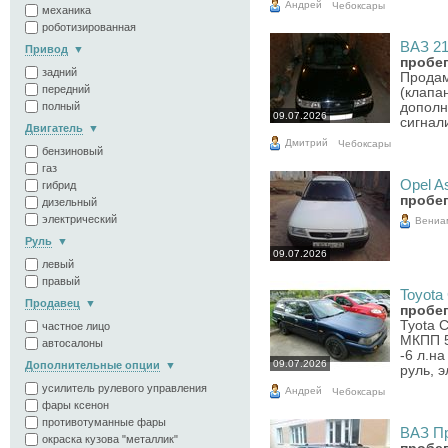
Андрей
Чебоксары
механика
роботизированная
ВАЗ 211
Привод
пробег
задний
Продам
передний
(клапа
полный
дополн
09.07.2026
сигнал
Двигатель
Дмитрий
Чебоксары
бензиновый
газ
Opel As
гибрид
пробег
дизельный
электрический
Вениа
Руль
09.07.2026
левый
правый
Toyota 
Продавец
пробег
Tyota C
частное лицо
МКПП 5
автосалоны
-6 л.на
09.07.2026
Дополнительные опции
руль, э
усилитель рулевого управления
Андрей
Чебоксары
фары ксенон
противотуманные фары
ВАЗ Пр
окраска кузова "металлик"