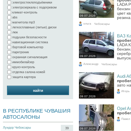
пробег
электростеклоподъёмники
LADA Pr
электрозеркала с подогревом
бензин 
климат-контроль
цвет к
09.07.2026
abs
резина
магнитола mp3
ольга
Чебоксары
легкосплавные (литые) диски
люк
ВАЗ Ка
подушки безопасности
пробег
навигационная система
LADA Ka
бортовой компьютер
бензин
парктроник
серебр
09.07.2026
охранная сигнализация
выпуск
иммобилайзер
Александр
Чебоксары
круиз-контроль
отделка салона кожей
Audi A6
защита картера
пробег
авто н
найти
Игорь
09.07.2026
Opel As
В РЕСПУБЛИКЕ ЧУВАШИЯ
пробег
АВТОСАЛОНЫ
Павел
Луидор Чебоксары
39
09.07.2026