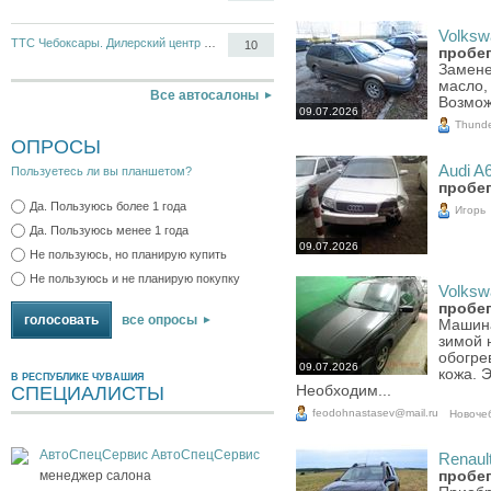
Volksw
ТТС Чебоксары. Дилерский центр Opel, Chevrolet
10
пробег
Замене
масло,
Все автосалоны
Возмож
09.07.2026
Thunde
ОПРОСЫ
Audi A6
Пользуетесь ли вы планшетом?
пробег
Да. Пользуюсь более 1 года
Игорь
Да. Пользуюсь менее 1 года
09.07.2026
Не пользуюсь, но планирую купить
Не пользуюсь и не планирую покупку
Volksw
пробег
все опросы
Машина
зимой 
обогре
09.07.2026
кожа. 
В РЕСПУБЛИКЕ ЧУВАШИЯ
СПЕЦИАЛИСТЫ
Необходим...
feodohnastasev@mail.ru
Новоче
АвтоСпецСервис АвтоСпецСервис
Renault
менеджер салона
пробег