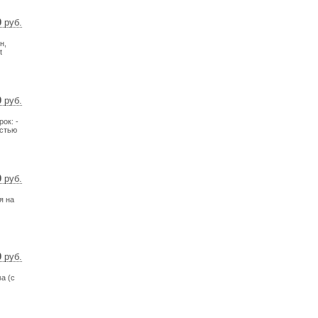
0
руб.
 $
н,
 €
t
0
руб.
 $
ок: -
 €
остью
0
руб.
27 $
я на
5 €
0
руб.
 $
а (с
 €