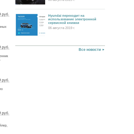
0
руб.
Hyundai переходит на
использование электронной
 $
сервисной книжки
 €
нных
06 августа 2019 г.
0
руб.
Все новости
69 $
енник
6 €
а
0
руб.
69 $
по
4 €
0
руб.
 $
 €
йлер,