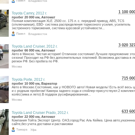
Павел
Владивосток
1 100 00
Toyota Camry, 2012 г.
19 559
пробег 20 000 км, Автомат
Полная комплектация XLE. 2500 сс. 175 л. с. передний привод, ABS, TCS
16 089
(отключаемая), EBD- система распределения тормозного усилия, усилитель
экстренного торможения, система курсовой устойчивости...
Павел
Владивосток
3 020 32
Toyota Land Cruiser, 2012 г.
53 706
пробег 66 000 км, Автомат
Авто в Минске. Чистая история! Отличное состояние! Лучшее предложение это
44 177
сезона! Проходит на РФ без дополнительных платежей. Возможна доставка в 
регион РФ. Без пробега по РФ.
Москва
715 00
Toyota Porte, 2012 г.
12 7
пробег 10 000 км, Вариатор
Авто в Москве.Состояние, как у НОВОГО авто! Новая модель! Есть всё! весь 
10 4
и с родным пробегом! Камера заднего хода и спойлер-присутствуют.2 комплек
колёс(зима и лето).В подарок русифицированная...
Москва
633 60
Toyota Land Cruiser Prado, 2012 г.
11 2
пробег 22 000 км, Автомат
Компания Тойта Экспорт Центр. ОАЭ,город Рас Аль Кейма. Цена авто,указннна
9 26
сайте,без учета доставки и растаможки
Тамара
Уфа