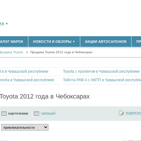
КА
▼
ТАЛОГ МАРОК
НОВОСТИ И ОБЗОРЫ
АКЦИИ АВТОСАЛОНОВ
П
▼
180)
БЛАСТЬ
Продажа Toyota
(14304)
Продажа Toyota 2012 года в Чебоксарах
НОВОСТИ РЫНКА
ОБЗОРЫ НОВИНОК
(5619)
ЭКСПЕРТНОЕ МНЕНИЕ
)
та в Чувашской республике
Toyota с пробегом в Чувашской республике
МАТЕРИАЛЫ ПАРТНЕРОВ
ВЫСТАВКИ И АВТОСАЛОНЫ
orolla в Чувашской республике
Тойота РАВ 4 с АКПП в Чувашской республ
В
Toyota 2012 года в Чебоксарах
подписат
карточками
таблицей
: