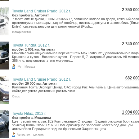
2 350 00
Toyota Land Cruiser Prado, 2012 г.
41 786
без пробега, Автомат
7 мест, литые диски, шины 265/65R17, запасное колесо на двери, кожаный сало
34 372
противотуманные фары, задний спойлер, система доступа в автомобиль (Smar
Entry), система запуска двигателя кнопкой (Push...
Владивосток
2 340 00
Toyota Tundra, 2012 г.
41 609
пробег 1 001 км, Автомат
Максимально-опциональная версия "Grew Max Platinum" Дополнительно в подар
34 226
Крышка на кузов - Вставка в кузов - Пороги 5, 7- литровый двигатель V8 мощн
386 л. с. под капотом этого могучего...
city
Москва
682 00
Toyota Land Cruiser Prado, 2012 г.
12 1
пробег 20 000 км, Автомат
Компания Тойта Экспорт Центр. ОАЭ,город Рас Аль Кейма. Цена авто,указннна
9 97
сайте,без учета доставки и растаможки
Омск
1 094 00
Toyota Hilux, 2012 г.
19 453
без пробега, Механика
Цвет серый металлик 1E9 Комплектация Стандарт . Задний откидной борт кузов
16 001
замком) Шины 205/70R16 6J Полноразмерное запасное колесо под днищем
автомобиля Передние и задние брызговики Задняя защита...
Автосток
Москва