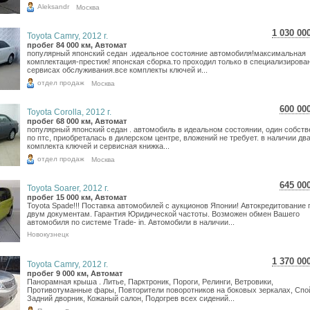
Aleksandr
Москва
1 030 00
Toyota Camry, 2012 г.
18 315
пробег 84 000 км, Автомат
популярный японский седан .идеальное состояние автомобиля!максимальная
15 065
комплектация-престиж! японская сборка.то проходил только в специализирова
сервисах обслуживания.все комплекты ключей и...
отдел продаж
Москва
600 00
Toyota Corolla, 2012 г.
10 6
пробег 68 000 км, Автомат
популярный японский седан . автомобиль в идеальном состоянии, один собств
8 77
по птс, приобреталась в дилерском центре, вложений не требует. в наличии дв
комплекта ключей и сервисная книжка...
отдел продаж
Москва
645 00
Toyota Soarer, 2012 г.
11 4
пробег 15 000 км, Автомат
Toyota Spade!!! Поставка автомобилей с аукционов Японии! Автокредитование 
9 43
двум документам. Гарантия Юридической частоты. Возможен обмен Вашего
автомобиля по системе Trade- in. Автомобили в наличии...
Новокузнецк
1 370 00
Toyota Camry, 2012 г.
24 360
пробег 9 000 км, Автомат
Панорамная крыша . Литье, Парктроник, Пороги, Релинги, Ветровики,
20 038
Противотуманные фары, Повторители поворотников на боковых зеркалах, Спо
Задний дворник, Кожаный салон, Подогрев всех сидений...