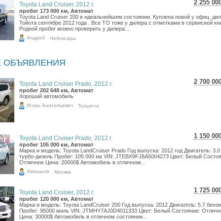
2 255 00
Toyota Land Cruiser, 2012 г.
40 097
пробег 173 000 км, Автомат
Toyota Land Cruiser 200 в идеальнейшем состоянии. Куплена новой у офиц. ди
32 983
Тойота сентябре 2012 года . Все ТО тоже у дилера с отметками в сервисной кн
Родной пробег можно проверить у дилера...
Андрей
Чебоксары
 ОБЪЯВЛЕНИЯ
2 700 00
Toyota Land Cruiser Prado, 2012 г.
48 010
пробег 202 648 км, Автомат
Хороший автомобиль
39 492
Игорь Анатольевич
Тольятти
1 150 00
Toyota Land Cruiser Prado, 2012 г.
20 448
пробег 105 000 км, Автомат
Марка и модель: Toyota LandCruiser Prado Год выпуска: 2012 год Двигатель: 3.0
16 820
турбо-дизель Пробег: 105 000 км VIN: JTEBX9FJ8A5004273 Цвет: Белый Состоя
Отличное Цена: 20000$ Автомобиль в отличном...
Aleksandr
Москва
1 725 00
Toyota Land Cruiser, 2012 г.
30 673
пробег 120 000 км, Автомат
Марка и модель: Toyota LandCruiser 200 Год выпуска: 2012 Двигатель: 5.7 бенз
25 231
Пробег: 95000 миль VIN: JTMHY7AJ0D4011333 Цвет: Белый Состояние: Отличн
Цена: 30000$ Автомобиль в отличном состоянии...