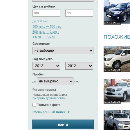
Цена в рублях
—
до 300 тыс.
07.07.2026
300 тыс. — 500 тыс.
500 тыс. — 1 млн.
ПОХОЖИЕ
1 млн. — 3 млн.
Состояние
Год выпуска
—
07.07.2026
Пробег
до
км.
Регион поиска
Чувашская республика
выбрать другой регион
07.07.2026
Только с фото
Расширенный поиск
найти