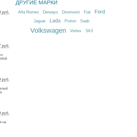
ДРУГИЕ МАРКИ
Ford
Alfa Romeo
Derways
Doninvest
Fiat
0
руб.
 $
Lada
Jaguar
Proton
Saab
 €
Volkswagen
Vortex
ЗАЗ
7
руб.
 $
го
 €
любой
0
руб.
13 $
целый
58 €
та
0
руб.
66 $
я на
7 €