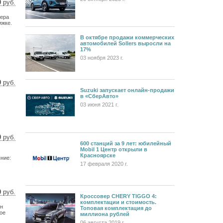
0
руб.
 $
лера
 €
ижке.
В октябре продажи коммерческих
автомобилей Sollers выросли на
17%
03 ноября 2023 г.
0
руб.
Suzuki запускает онлайн-продажи
 $
в «СберАвто»
 €
03 июня 2021 г.
0
руб.
600 станций за 9 лет: юбилейный
 $
Mobil 1 Центр открыли в
 €
Красноярске
ние:
17 февраля 2020 г.
0
руб.
Кроссовер CHERY TIGGO 4:
 $
комплектации и стоимость.
ин
 €
Топовая комплектация до
ое
миллиона рублей
06 августа 2019 г.