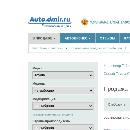
ЧУВАШСКАЯ РЕСПУБЛИ
РОССИЯ
(141766)
В ПРОДАЖЕ
АВТОБИЗНЕС
ОТЗЫВЫ
КА
▼
▼
МОСКВА И ОБЛАСТЬ
(58
cheboksary.autodmir.ru
Объявления о продаже автомобилей
САНКТ-ПЕТЕРБУРГ И О
НОВЫЕ АВТОМОБИЛИ
ОФИЦИАЛЬНЫЕ ДИЛЕРЫ
(13)
(6)
АВТОМОБИЛИ С ПРОБЕГОМ
АВТОСАЛОНЫ
(524)
(12)
КРАСНОДАРСКИЙ КРАЙ
АВТОСЕРВИСЫ
(1)
+
РАЗМЕСТИТЬ ОБЪЯВЛЕНИЕ
КРЫМ РЕСПУБЛИКА
(412
Кроссовер Тойо
ГРУЗОПЕРЕВОЗКИ
(0)
Марка
ТАКСИ
(0)
СЕВАСТОПОЛЬ
Серый Toyota C
(11)
ЗАПЧАСТИ
(0)
Модель
ЗАПРАВКИ
(0)
СПИСОК ВСЕХ РЕГИОНО
Продажа 
АРЕНДА
(0)
+
ДОБАВИТЬ КОМПАНИЮ
Модификация
Отобразить:
СПЕЦИАЛИСТЫ
(6)
указать еще марку, модель
cортировать по
Страна-производитель