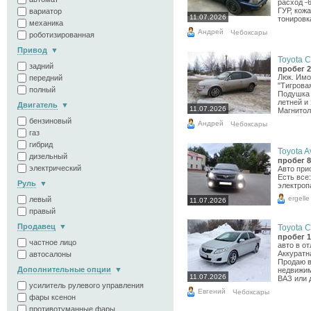
расход -6
ГУР, кожа
вариатор
11.07.2026
тонировка
механика
Андрей
Чебоксары
роботизированная
Привод
Toyota Co
задний
пробег 2
Люк. Имо
передний
"Тигрова
полный
Подушка 
летней и
Двигатель
11.07.2026
Магнитола
бензиновый
Андрей
Чебоксары
газ
гибрид
Toyota A
дизельный
пробег 8
электрический
Авто при
Есть все
Руль
электропа
ergelle
левый
11.07.2026
правый
Продавец
Toyota Co
пробег 1
частное лицо
авто в о
Аккуратн
автосалоны
Продаю в
Дополнительные опции
недвижим
11.07.2026
ВАЗ или д
усилитель рулевого управления
Евгений
Чебоксары
фары ксенон
противотуманные фары