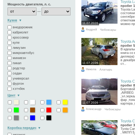
Toyota L
Мощность двигателя, л. с.
пробег 1
Toyota L
—
состояни
сентябре
Кузов
отметкам
11.07.2026
можно пр
внедорожник
Андрей
Чебоксары
кабриолет
кроссовер
Toyota Au
купе
пробег 5
лимузин
В идеаль
микроавтобус
книга со
диллера) 
минивэн
в декабре
пикап
11.07.2026
ст...
родстер
Никола
Алатырь
седан
универсал
Toyota Co
фургон
пробег 8
хэтчбек
Бортовой
,AIRBEG 
Цвет
,эл.зерк
фар ,тон
11.07.2026
картера ,
Александр
Чебоксары
Toyota C
пробег 3
Коробка передач
Tyota Cam
, МКПП 5,
автомат