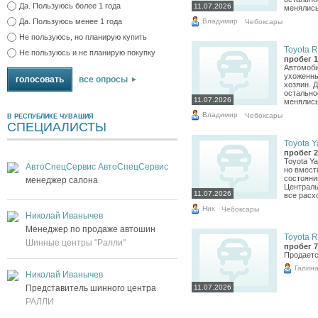
Да. Пользуюсь более 1 года
11.07.2026
менялись
Владимир
Да. Пользуюсь менее 1 года
Чебоксары
Не пользуюсь, но планирую купить
Toyota R
Не пользуюсь и не планирую покупку
пробег 1
Автомоби
ухоженны
все опросы
хозяин. Д
остально
11.07.2026
менялись
Владимир
Чебоксары
В РЕСПУБЛИКЕ ЧУВАШИЯ
СПЕЦИАЛИСТЫ
Toyota Ya
пробег 2
Toyota Ya
АвтоСпецСервис АвтоСпецСервис
но вмест
состояни
менеджер салона
Централь
11.07.2026
все расхо
Ник
Чебоксары
Николай Иванычев
Менеджер по продаже автошин
Toyota R
Шинные центры "Ралли"
пробег 7
Продаетс
Галина
Николай Иванычев
Представитель шинного центра
11.07.2026
РАЛЛИ