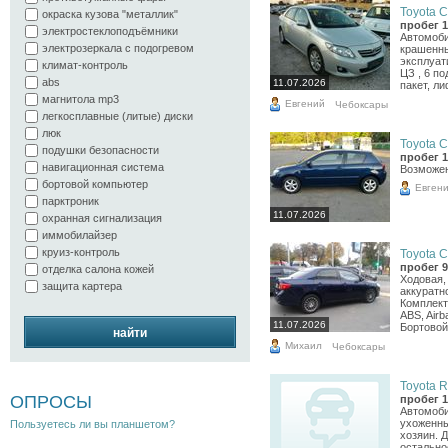
Toyota Co
окраска кузова "металлик"
пробег 1
электростеклоподъёмники
Автомоби
электрозеркала с подогревом
крашенны
эксплуат
климат-контроль
ЦЗ , 6 п
abs
11.07.2026
пакет, ли
магнитола mp3
Евгений
Чебоксары
легкосплавные (литые) диски
люк
Toyota Co
подушки безопасности
пробег 1
навигационная система
Возможен
бортовой компьютер
Евген
парктроник
11.07.2026
охранная сигнализация
иммобилайзер
круиз-контроль
Toyota Co
пробег 9
отделка салона кожей
Ходовая, 
защита картера
аккуратн
Комплект
ABS, Airb
11.07.2026
Бортовой
найти
Михаил
Чебоксары
Toyota R
ОПРОСЫ
пробег 1
Автомоби
ухоженны
Пользуетесь ли вы планшетом?
хозяин. Д
остально