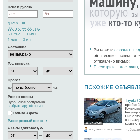
Цена в рублях
—
до 300 тыс.
300 тыс. — 500 тыс.
500 тыс. — 1 млн.
1 млн. — 3 млн.
Состояние
Вы можете
оформить под
объявление с таким авто
отправлено письмо;
Год выпуска
Посмотрите автосалоны
—
Пробег
ПОХОЖИЕ ОБЪЯВЛ
до
км.
Регион поиска
Toyota Co
Чувашская республика
пробег 1
выбрать другой регион
Кондицио
Регулиро
Только с фото
Сигнализ
пассажир
Расширенный поиск
11.07.2026
компьюте
Объем двигателя, л.
продавец консультант
Чебокса
—