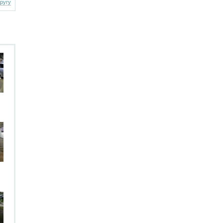
другу
.