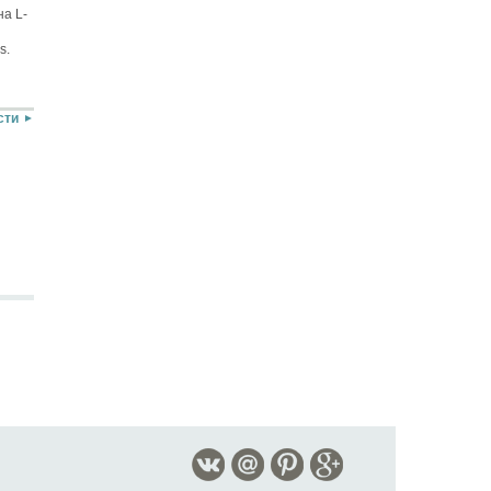
а L-
s.
сти