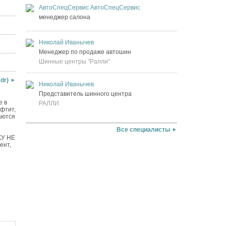
АвтоСпецСервис АвтоСпецСервис
менеджер салона
Николай Иванычев
Менеджер по продаже автошин
Шинные центры "Ралли"
dr)
Николай Иванычев
Представитель шинного центра
е в
РАЛЛИ
юфтит,
аются
Все специалисты
КУ НЕ
ент,