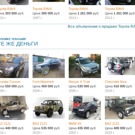
yota RAV4
Toyota RAV4
Toyota RAV4
Toyota RAV4
ена
303 600
руб.
Цена
300 000
руб.
Цена
1 261 000
руб.
Цена
1 261 000
руб
10 г.
1997 г.
2013 г.
2013 г.
Все объявления о продаже Toyota R
ПУБЛИКЕ ЧУВАШИЯ
ТЕ ЖЕ ДЕНЬГИ
undai Tucson
Ford Maverick
Nissan X-Trail
Chevrolet Niva
ена
550 000
руб.
Цена
459 000
руб.
Цена
530 000
руб.
Цена
416 000
руб.
08 г.
2006 г.
2005 г.
2016 г.
АЗ 2121
ВАЗ 2121
BMW X5
ВАЗ 2131
ена
440 000
руб.
Цена
535 000
руб.
Цена
435 000
руб.
Цена
408 000
руб.
16 г.
2016 г.
2002 г.
2015 г.