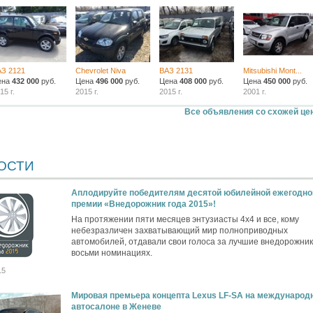
АЗ 2121
Chevrolet Niva
ВАЗ 2131
Mitsubishi Mont...
ена
432 000
руб.
Цена
496 000
руб.
Цена
408 000
руб.
Цена
450 000
руб.
15 г.
2015 г.
2015 г.
2001 г.
Все объявления со схожей це
ОСТИ
Аплодируйте победителям десятой юбилейной ежегодно
премии «Внедорожник года 2015»!
На протяжении пяти месяцев энтузиасты 4х4 и все, кому
небезразличен захватывающий мир полноприводных
автомобилей, отдавали свои голоса за лучшие внедорожник
восьми номинациях.
15
Мировая премьера концепта Lexus LF-SA на международ
автосалоне в Женеве