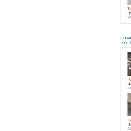
To
Ц
20
В РЕС
ЗА 
Hy
Ц
20
В
Ц
20