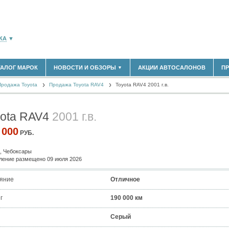
КА
▼
ТАЛОГ МАРОК
НОВОСТИ И ОБЗОРЫ
АКЦИИ АВТОСАЛОНОВ
П
▼
183)
БЛАСТЬ
Продажа Toyota
(14298)
Продажа Toyota RAV4
Toyota RAV4 2001 г.в.
НОВОСТИ РЫНКА
ОБЗОРЫ НОВИНОК
(5619)
ЭКСПЕРТНОЕ МНЕНИЕ
yota RAV4
2001 г.в.
)
МАТЕРИАЛЫ ПАРТНЕРОВ
ВЫСТАВКИ И АВТОСАЛОНЫ
 000
РУБ.
В
, Чебоксары
ение размещено 09 июля 2026
яние
Отличное
г
190 000 км
Серый