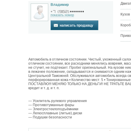
Двига
Владимир
●●●●●●●
+
(
)
Кузов
показать номер
Короб
написать продавцу
Приво
Автомобиль в отличном состоянии. Чистый, ухоженный салон! 
отличном состоянии, все расходники менялись вовремя, масл
не стучит, не подтекает. Пробег оригинальный. На кузове н
в лежачее положение, складываются и снимаются одним нажа
Центральной Таможней. Обслуживался автомобиль всегда сво
перфорированная кожа • Количество мест: 5 • Тонирова
ПОСТАВЛЮ!!! МЕНЯЮ ТОЛЬКО НА ДЕНЬГИ! НЕ ТРАТЬТЕ ВАШЕ И
кредит и т. д. и т. п.
— Усилитель рулевого управления
— Противотуманные фары
— Электростеклоподъёмники
— Легкосплавные (литые) диски
— Подушки безопасности