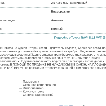
тель
2.0 / 150 л.с. / бензиновый
Внедорожник
ка передач
Автомат
д
Полный
Подробно о Toyota RAV4 II 1.8 VVTi (5 
Никогда не курили. Второй хозяин. Двигатель, ходовая, кузов и все остально
о от замены до замены без долива, вложений не требует. Нигде ничего не л
икаких следов ржавчины! Задние сиденья трансформеры (на салазках, откидыв
тием). Автомобиль привезен в Россию в 2004 году. ПТС-оригинал, выдан
евременно. • Подушки безопасности водителя и пассажира • литые диски, •
нные стекла В ПОМОЩИ ПО ПРОДАЖЕ НЕ НУЖДАЮСЬ!!!!! В САЛОН, НА ПЛОЩАД
 МОЁ ВРЕМЯ на рассказы и отправку сообщений о том, что у вас есть кли
— Парктроник
— Охранная сигнализация
— Иммобилайзер
— Круиз-контроль
— Отделка салона кожей