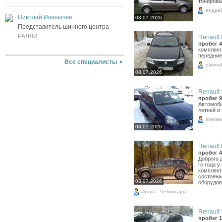
тонировк
андре
Николай Иванычев
08.07.2026
Представитель шинного центра
РАЛЛИ
Renault 
пробег 4
комплект
передние
Все специалисты
olyona
08.07.2026
Renault 
пробег 9
Автомоби
летней и
rineta
08.07.2026
Renault 
пробег 4
Доброго 
го года 
комплект
состояни
08.07.2026
оборудов
Игорь
Чебоксары
Renault 
пробег 1