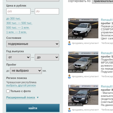
cортировать по:
Цена в рублях
—
до 300 тыс.
Renault 
300 тыс. — 500 тыс.
пробег 1
Первая р
500 тыс. — 1 млн.
CD/МРЗ/U
1 млн. — 3 млн.
управлен
безопасно
08.07.2026
Состояние
Цвет сало
продавец консультант
Чебокса
Год выпуска
Renault 
пробег 5
—
Подробно
МРЗ/USB 
Пробег
рулевого
на перед
до
км.
08.07.2026
Подушки 
продавец консультант
Чебокса
Регион поиска
Чувашская республика
выбрать другой регион
Renault 
пробег 8
Только с фото
- Магнит
компьюте
Расширенный поиск
(водитель
(светлый
08.07.2026
На данно
найти
продавец консультант
Чебокса