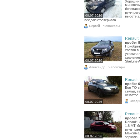
Хороший
минивенч
безопасн
руля,рег
08.07.2026
высоте,э
все,электрозеркала...
Сергей
Чебоксары
Renault 
пробег 8
Приобрет
хозяин в 
ухаживал
хранение!
08.07.2026
StarLine 
Александр
Чебоксары
Renault 
пробег 6
Все ТО в
семьи, т
осмотре.
Влади
08.07.2026
Renault 
пробег 7
Renault L
1.6 МТ, 
руль, цве
Максимал
08.07.2026
зеркала..