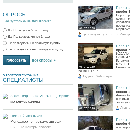
Renault 
пробег 4
ОПРОСЫ
Первая р
хозяин, 
Пользуетесь ли вы планшетом?
управлен
передних
08.07.2026
Маршрутн
Да. Пользуюсь более 1 года
продавец консультант
Чебокса
Да. Пользуюсь менее 1 года
Не пользуюсь, но планирую купить
Renault 
Не пользуюсь и не планирую покупку
пробег 7
ИДЕАЛЬ
САМОЙ 
все опросы
Куплен 
КРАШЕНН
08.07.2026
Белый пе
бензин) 171 л...
В РЕСПУБЛИКЕ ЧУВАШИЯ
Андрей
Чебоксары
СПЕЦИАЛИСТЫ
Renault 
пробег 1
Автомоби
АвтоСпецСервис АвтоСпецСервис
не битая
менеджер салона
эксплуат
Анаст
08.07.2026
Николай Иванычев
Renault 
Менеджер по продаже автошин
пробег 6
Шинные центры "Ралли"
abs, гур,