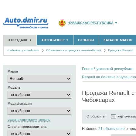
ЧУВАШСКАЯ РЕСПУБЛИКА
▼
РОССИЯ
(141760)
В ПРОДАЖЕ
АВТОБИЗНЕС
ОТЗЫВЫ
КАТАЛОГ МАРОК
▼
▼
МОСКВА И ОБЛАСТЬ
(58180)
cheboksary.autodmir.ru
Объявления о продаже автомобилей
САНКТ-ПЕТЕРБУРГ И ОБЛАСТЬ
Продажа Renault
(14298)
НОВЫЕ АВТОМОБИЛИ
ОФИЦИАЛЬНЫЕ ДИЛЕРЫ
(13)
(6)
АВТОМОБИЛИ С ПРОБЕГОМ
АВТОСАЛОНЫ
(524)
(12)
КРАСНОДАРСКИЙ КРАЙ
(5619)
АВТОСЕРВИСЫ
(1)
+
РАЗМЕСТИТЬ ОБЪЯВЛЕНИЕ
КРЫМ РЕСПУБЛИКА
(412)
Рено в Чувашской республике
ГРУЗОПЕРЕВОЗКИ
(0)
Марка
ТАКСИ
(0)
СЕВАСТОПОЛЬ
(11)
ЗАПЧАСТИ
(0)
Модель
ЗАПРАВКИ
(0)
СПИСОК ВСЕХ РЕГИОНОВ
Продажа Renault с
АРЕНДА
(0)
Чебоксарах
+
ДОБАВИТЬ КОМПАНИЮ
Модификация
СПЕЦИАЛИСТЫ
(6)
Отобразить:
карточкам
указать еще марку, модель
Страна-производитель
Найдено
21 объявление
о про