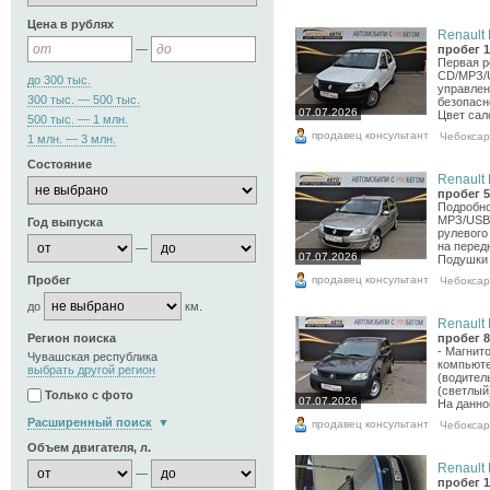
Цена в рублях
Renault 
—
пробег 1
Первая р
CD/МРЗ/U
до 300 тыс.
управлен
300 тыс. — 500 тыс.
безопасно
07.07.2026
Цвет сало
500 тыс. — 1 млн.
продавец консультант
Чебокса
1 млн. — 3 млн.
Состояние
Renault 
пробег 5
Подробно
МРЗ/USB 
Год выпуска
рулевого
на перед
—
07.07.2026
Подушки 
продавец консультант
Пробег
Чебокса
до
км.
Renault 
Регион поиска
пробег 8
- Магнит
Чувашская республика
компьюте
выбрать другой регион
(водитель
(светлый
Только с фото
07.07.2026
На данно
Расширенный поиск
продавец консультант
Чебокса
Объем двигателя, л.
Renault 
—
пробег 1