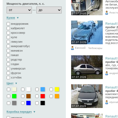
Автомоби
Мощность двигателя, л. с.
не битая
эксплуат
—
Анаст
07.07.2026
Кузов
Renault 
внедорожник
пробег 2
кабриолет
Срочно!!!
кроссовер
сервисна
максимал
купе
водитель
лимузин
07.07.2026
под восс
микроавтобус
Евгений
Чебоксары
минивэн
пикап
Renault 
родстер
пробег 6
седан
abs, гур,
тонировк
универсал
фургон
андре
07.07.2026
хэтчбек
Цвет
Renault 
пробег 4
комплект
передние
olyona
07.07.2026
Коробка передач
Renault 
автомат