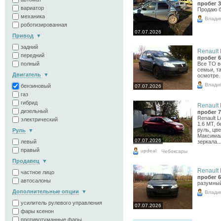
пробег 3
вариатор
Продаю б
механика
Влади
роботизированная
07.07.2026
Привод
задний
Renault 
передний
пробег 6
полный
Все ТО в
семьи, т
Двигатель
осмотре.
Влади
бензиновый
07.07.2026
газ
гибрид
Renault 
дизельный
пробег 7
Renault L
электрический
1.6 МТ, 
руль, цве
Руль
Максимал
07.07.2026
левый
зеркала..
правый
updeal
Чебоксары
Продавец
Renault 
частное лицо
пробег 6
автосалоны
разумный
Дополнительные опции
Влади
усилитель рулевого управления
07.07.2026
фары ксенон
противотуманные фары