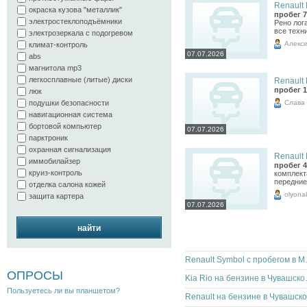
Renault 
окраска кузова "металлик"
пробег 7
электростеклоподъёмники
Рено лога
все техн
электрозеркала с подогревом
Алекс
климат-контроль
07.07.2026
abs
магнитола mp3
легкосплавные (литые) диски
Renault 
пробег 1
люк
Слава
подушки безопасности
навигационная система
бортовой компьютер
07.07.2026
парктроник
охранная сигнализация
Renault 
иммобилайзер
пробег 4
круиз-контроль
комплект
передние
отделка салона кожей
olyona
защита картера
07.07.2026
найти
Renault 
ОПРОСЫ
Kia Rio на
Пользуетесь ли вы планшетом?