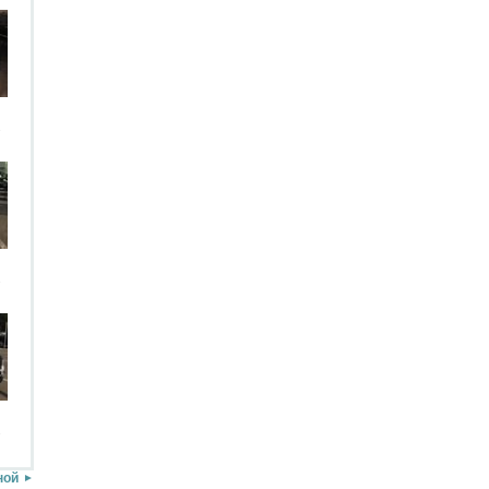
.
.
.
ной