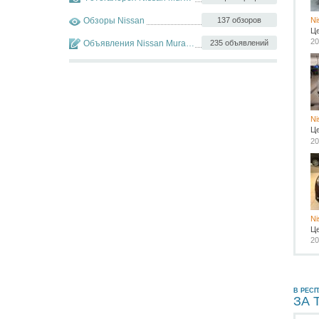
Обзоры Nissan
137 обзоров
Ni
Ц
20
Объявления Nissan Murano
235 объявлений
Ni
Ц
20
Ni
Ц
20
В РЕС
ЗА 