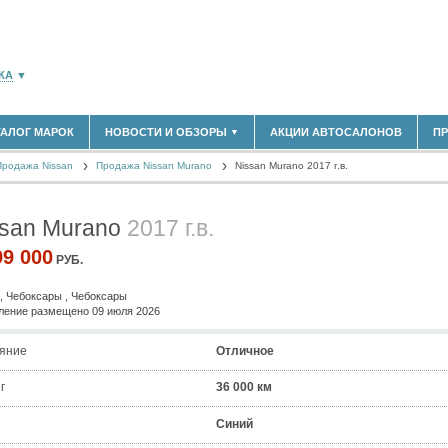
КА
▼
ТАЛОГ МАРОК
НОВОСТИ И ОБЗОРЫ
АКЦИИ АВТОСАЛОНОВ
П
▼
183)
БЛАСТЬ
Продажа Nissan
(14298)
Продажа Nissan Murano
Nissan Murano 2017 г.в.
НОВОСТИ РЫНКА
ОБЗОРЫ НОВИНОК
(5619)
ЭКСПЕРТНОЕ МНЕНИЕ
ssan Murano
2017 г.в.
)
МАТЕРИАЛЫ ПАРТНЕРОВ
ВЫСТАВКИ И АВТОСАЛОНЫ
99 000
РУБ.
В
, Чебоксары , Чебоксары
ение размещено 09 июля 2026
яние
Отличное
г
36 000 км
Синий