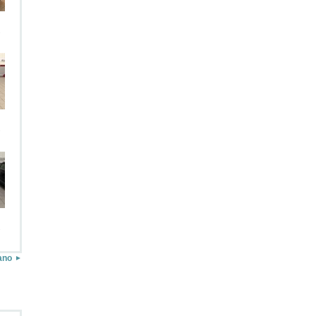
.
.
.
ano