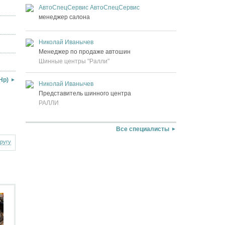
АвтоСпецСервис АвтоСпецСервис
менеджер салона
Николай Иванычев
Менеджер по продаже автошин
Шинные центры "Ралли"
Hp)
Николай Иванычев
Представитель шинного центра
РАЛЛИ
Все специалисты
другу