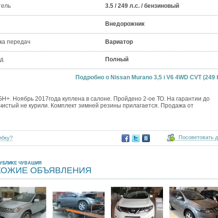
тель
3.5 / 249 л.с. / бензиновый
Внедорожник
ка передач
Вариатор
д
Полный
Подробно о Nissan Murano 3,5 i V6 4WD CVT (249 
H+. Ноябрь 2017года куплена в салоне. Пройдено 2-ое ТО. На гарантии до
 чистый не курили. Комплект зимней резины прилагается. Продажа от
Посоветовать 
ибку?
ПУБЛИКЕ ЧУВАШИЯ
ХОЖИЕ ОБЪЯВЛЕНИЯ