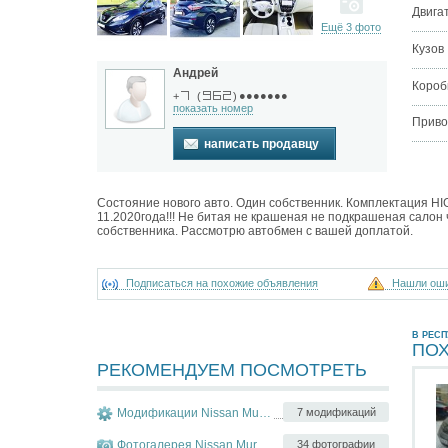
Двига
Ещё 3 фото
Кузов
Андрей
Короб
●●●●●●●
+
(
)
показать номер
Приво
написать продавцу
Состояние нового авто. Один собственник. Комплектация HIG
11.2020года!!! Не битая не крашеная не подкрашеная салон
собственника. Рассмотрю автобмен с вашей доплатой.
Подписаться на похожие объявления
Нашли ош
В РЕС
ПО
РЕКОМЕНДУЕМ ПОСМОТРЕТЬ
Модификации Nissan Murano
7 модификаций
Фотогалерея Nissan Murano
34 фотографии