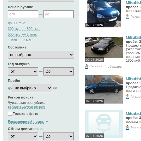
Mitsubish
Цена в рублях
пробег 1
японская
—
Роман
до 300 тыс.
07.07.2026
300 тыс. — 500 тыс.
500 тыс. — 1 млн.
Mitsubis
1 млн. — 3 млн.
пробег 3
Продаю а/
Состояние
(эксплуат
хорошем 
вовремя,
07.07.2026
1800 куб
Год выпуска
Евгений
Чебоксары
—
Mitsubish
Пробег
пробег 1
Продаю ав
до
км.
оригинал
Андре
Регион поиска
07.07.2026
Чувашская республика
выбрать другой регион
Mitsubis
Только с фото
пробег 3
Расширенный поиск
продам п
Алекс
Объем двигателя, л.
07.07.2026
—