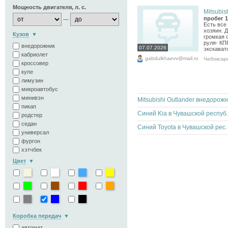
Мощность двигателя, л. с.
Mitsubish
пробег 1
—
Есть все 
хозяин. 
Кузов
громкая 
руля- КП
внедорожник
07.07.2026
экскават
кабриолет
gabdulkhaevv@mail.ru
Чебоксар
кроссовер
купе
лимузин
микроавтобус
минивэн
пикап
Синий Kia 
родстер
седан
Синий Toyota в
универсал
фургон
хэтчбек
Цвет
Коробка передач
автомат