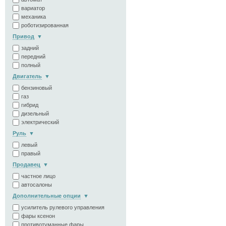
вариатор
механика
роботизированная
Привод
задний
передний
полный
Двигатель
бензиновый
газ
гибрид
дизельный
электрический
Руль
левый
правый
Продавец
частное лицо
автосалоны
Дополнительные опции
усилитель рулевого управления
фары ксенон
противотуманные фары