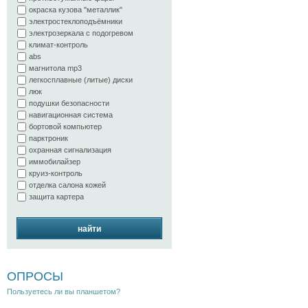
окраска кузова "металлик"
электростеклоподъёмники
электрозеркала с подогревом
климат-контроль
abs
магнитола mp3
легкосплавные (литые) диски
люк
подушки безопасности
навигационная система
бортовой компьютер
парктроник
охранная сигнализация
иммобилайзер
круиз-контроль
отделка салона кожей
защита картера
найти
ОПРОСЫ
Пользуетесь ли вы планшетом?