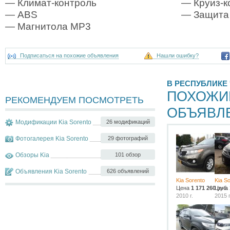
— Климат-контроль
— Круиз-к
— ABS
— Защита
— Магнитола MP3
Подписаться на похожие объявления
Нашли ошибку?
В РЕСПУБЛИКЕ
ПОХОЖИ
РЕКОМЕНДУЕМ ПОСМОТРЕТЬ
ОБЪЯВЛ
Модификации Kia Sorento
26 модификаций
Фотогалерея Kia Sorento
29 фотографий
Обзоры Kia
101 обзор
Объявления Kia Sorento
626 объявлений
Kia Sorento
Kia S
Цена
1 171 260
Цена
руб.
2010 г.
2015 г