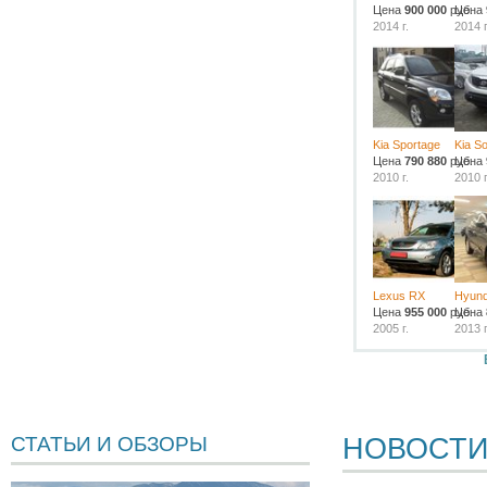
Цена
900 000
руб.
Цена
2014 г.
2014 г
Kia Sportage
Kia S
Цена
790 880
руб.
Цена
2010 г.
2010 г
Lexus RX
Hyund
Цена
955 000
руб.
Цена
2005 г.
2013 г
НОВОСТ
СТАТЬИ И ОБЗОРЫ