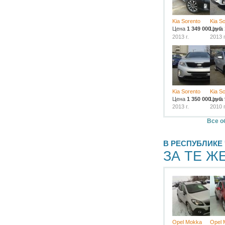
Kia Sorento
Kia S
Цена
1 349 000
Цена
руб.
2013 г.
2013 г
Kia Sorento
Kia S
Цена
1 350 000
Цена
руб.
2013 г.
2010 г
Все о
В РЕСПУБЛИКЕ
ЗА ТЕ Ж
Opel Mokka
Opel 