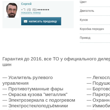
Цвет
Сергей
●●●●●●●
+
(
)
Двигатель
показать номер
Кузов
написать продавцу
Коробка передач
Привод
Гарантия до 2016, все ТО у официального диле
шин
— Усилитель рулевого
— Легкосп
управления
— Подушк
— Противотуманные фары
— Бортово
— Окраска кузова "металлик"
— Парктр
— Электрозеркала с подогревом
— Охранна
— Электростеклоподъёмники
— Иммоби