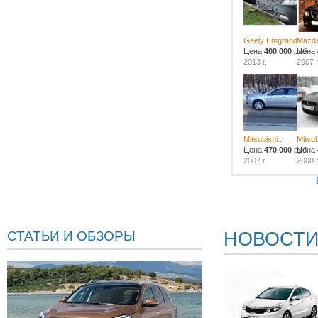
Geely Emgrand...
Mazda
Цена
400 000
руб.
Цена
2013 г.
2007 г
Mitsubishi...
Mitsub
Цена
470 000
руб.
Цена
2007 г.
2008 г
НОВОСТ
СТАТЬИ И ОБЗОРЫ