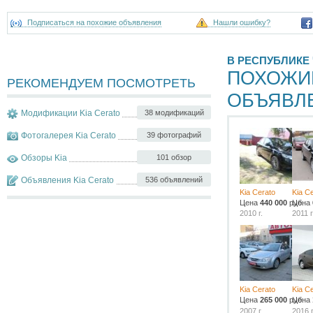
Подписаться на похожие объявления
Нашли ошибку?
В РЕСПУБЛИКЕ
ПОХОЖИ
РЕКОМЕНДУЕМ ПОСМОТРЕТЬ
ОБЪЯВЛ
Модификации Kia Cerato
38 модификаций
Фотогалерея Kia Cerato
39 фотографий
Обзоры Kia
101 обзор
Объявления Kia Cerato
536 объявлений
Kia Cerato
Kia C
Цена
440 000
руб.
Цена
2010 г.
2011 г
Kia Cerato
Kia C
Цена
265 000
руб.
Цена
2007 г.
2016 г