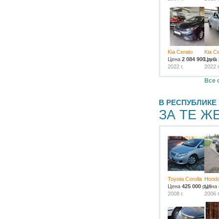
Kia Cerato
Kia C
Цена
2 084 900
Цена
руб.
2022 г.
2022 г
Все 
В РЕСПУБЛИКЕ
ЗА ТЕ Ж
Toyota Corolla
Honda
Цена
425 000
руб.
Цена
2008 г.
2006 г