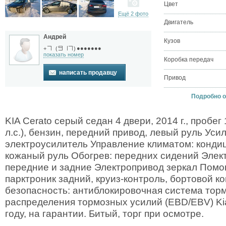
Цвет
Ещё 2 фото
Двигатель
Андрей
Кузов
●●●●●●●
+
(
)
показать номер
Коробка передач
написать продавцу
Привод
Подробно о K
KIA Cerato серый седан 4 двери, 2014 г., пробег 
л.с.), бензин, передний привод, левый руль Уси
электроусилитель Управление климатом: кондиц
кожаный руль Обогрев: передних сидений Элек
передние и задние Электропривод зеркал Помо
парктроник задний, круиз-контроль, бортовой к
безопасность: антиблокировочная система торм
распределения тормозных усилий (EBD/EBV) Kia
году, на гарантии. Битый, торг при осмотре.