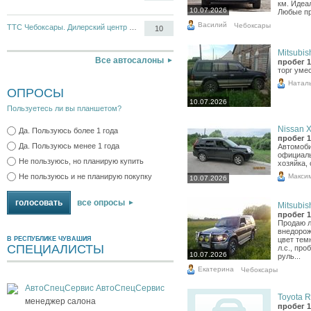
км. Идеа
10.07.2026
Любые пр
Василий
Чебоксары
ТТС Чебоксары. Дилерский центр Opel, Chevrolet
10
Mitsubish
Все автосалоны
пробег 1
торг уме
Натал
ОПРОСЫ
10.07.2026
Пользуетесь ли вы планшетом?
Nissan X-
Да. Пользуюсь более 1 года
пробег 1
Да. Пользуюсь менее 1 года
Автомоби
официаль
Не пользуюсь, но планирую купить
хозяйка,
Макси
Не пользуюсь и не планирую покупку
10.07.2026
все опросы
Mitsubish
пробег 1
Продаю л
внедорожн
В РЕСПУБЛИКЕ ЧУВАШИЯ
цвет тем
СПЕЦИАЛИСТЫ
л.с., про
10.07.2026
руль...
Екатерина
Чебоксары
АвтоСпецСервис АвтоСпецСервис
Toyota R
менеджер салона
пробег 1