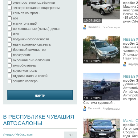
электростеклоподъёмники
пробег 2
Машина 2
электрозеркала с подогревом
неисправ
климат-контроль
Бензин 9
-15 л/10
abs
10.07.2026
руля Cd-
магнитола mp3
Николай
Чебоксары
легкосплавные (литые) диски
люк
подушки безопасности
Nissan X-
пробег 1
навигационная система
Машина в
бортовой компьютер
зимняя р
Японская
парктроник
Навител 
охранная сигнализация
10.07.2026
Эдуар
иммобилайзер
круиз-контроль
отделка салона кожей
Nissan X-
пробег 3
защита картера
Дополнит
Автомоби
Антиблок
найти
Антипроб
10.07.2026
контроль
Система курсовой...
Евгений
Чебоксары
В РЕСПУБЛИКЕ ЧУВАШИЯ
Mazda CX
АВТОСАЛОНЫ
пробег 1
Авто при
Сборка -
Луидор Чебоксары
39
года. Хо