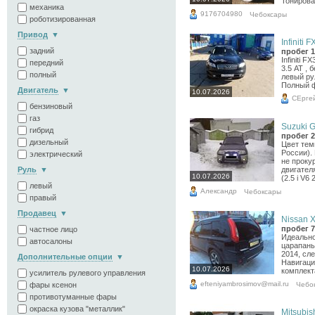
Тонирова
механика
9176704980
Чебоксары
роботизированная
Привод
Infiniti F
задний
пробег 1
Infiniti F
передний
3.5 АТ , 
полный
левый рул
Полный фа
Двигатель
10.07.2026
СЕрге
бензиновый
газ
Suzuki G
гибрид
пробег 2
дизельный
Цвет тем
России).
электрический
не проку
Руль
двигателя
10.07.2026
(2.5 i V6 
левый
Александр
Чебоксары
правый
Продавец
Nissan X-
пробег 7
частное лицо
Идеально
автосалоны
царапаны
2014, сл
Дополнительные опции
Навигаци
10.07.2026
комплект
усилитель рулевого управления
efteniyambrosimov@mail.ru
Чебо
фары ксенон
противотуманные фары
окраска кузова "металлик"
Mitsubish