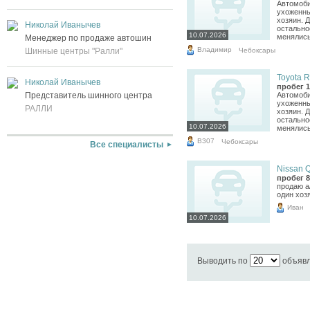
Автомоби
ухоженны
хозяин. Д
Николай Иванычев
остально
10.07.2026
менялись
Менеджер по продаже автошин
Владимир
Чебоксары
Шинные центры "Ралли"
Toyota R
Николай Иванычев
пробег 1
Представитель шинного центра
Автомоби
ухоженны
РАЛЛИ
хозяин. Д
остально
10.07.2026
менялись
В307
Чебоксары
Все специалисты
Nissan Q
пробег 8
продаю а
один хоз
Иван
10.07.2026
Выводить по
объяв