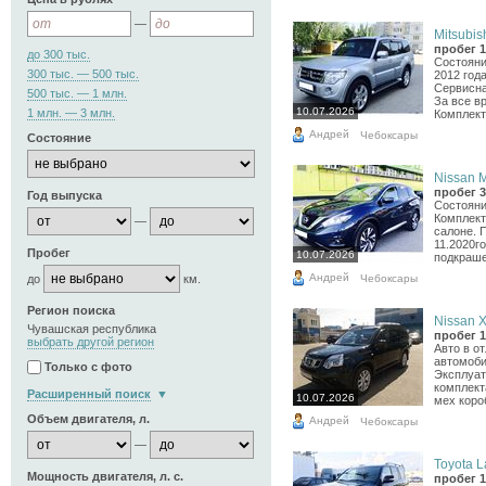
—
Mitsubish
пробег 1
до 300 тыс.
Состояни
300 тыс. — 500 тыс.
2012 год
Сервисна
500 тыс. — 1 млн.
За все в
10.07.2026
1 млн. — 3 млн.
Комплекта
Андрей
Чебоксары
Состояние
Nissan M
пробег 3
Год выпуска
Состояни
Комплект
—
салоне. 
11.2020го
Пробег
10.07.2026
подкраше
Андрей
Чебоксары
до
км.
Регион поиска
Nissan X-
Чувашская республика
пробег 1
выбрать другой регион
Авто в о
автомоби
Только с фото
Эксплуат
комплект
Расширенный поиск
10.07.2026
мех коро
Объем двигателя, л.
Андрей
Чебоксары
—
Toyota L
Мощность двигателя, л. с.
пробег 1