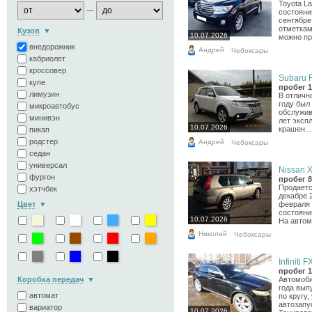
Toyota L
—
состояни
сентябре
отметкам
Кузов
10.07.2026
можно пр
внедорожник
Андрей
Чебоксары
кабриолет
кроссовер
Subaru F
купе
пробег 1
лимузин
В отличн
году был
микроавтобус
обслужив
минивэн
лет экспл
10.07.2026
крашен...
пикап
родстер
Андрей
Чебоксары
седан
универсал
Nissan X-
фургон
пробег 8
Продаетс
хэтчбек
декабре 
Цвет
февраля 
состояни
10.07.2026
На автом
Николай
Чебоксары
Infiniti F
пробег 1
Коробка передач
Автомоби
года вып
автомат
по кругу
автозапу
вариатор
10.07.2026