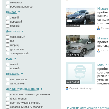
механика
роботизированная
Nissan 
Привод
пробег 
Кашкай+
задний
сигнали
передний
компле
10.07.2026
полный
Евген
Двигатель
бензиновый
Nissan 
газ
пробег 
гибрид
все опц
дизельный
Светл
электрический
10.07.2026
Руль
левый
Mitsubi
правый
пробег 
комплек
Продавец
резина 
частное лицо
уместен
10.07.2026
позднее
автосалоны
Сергей
Чебоксары
Дополнительные опции
усилитель рулевого управления
фары ксенон
противотуманные фары
окраска кузова "металлик"