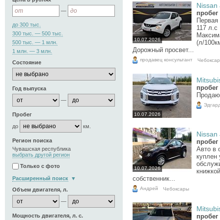
Nissan 
—
пробег 
Первая 
до 300 тыс.
117 л.с
300 тыс. — 500 тыс.
Максима
10.07.2026
(л/100к
500 тыс. — 1 млн.
Дорожный просвет...
1 млн. — 3 млн.
продавец консультант
Чебокса
Состояние
Mitsubi
пробег
Год выпуска
Продаю
—
Эдгар
Пробег
10.07.2026
до
км.
Nissan 
Регион поиска
пробег 
Авто в 
Чувашская республика
выбрать другой регион
куплен 
обслуж
Только с фото
10.07.2026
книжкой
собственник...
Расширенный поиск
Андрей
Чебоксары
Объем двигателя, л.
—
Mitsubi
Мощность двигателя, л. с.
пробег 