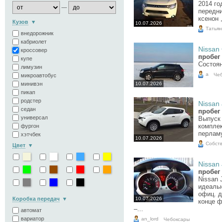
2014 го
—
передни
ксенон 
Кузов
10.07.2026
Татья
внедорожник
кабриолет
Nissan 
кроссовер
пробег 
купе
Состоян
лимузин
а
Че
микроавтобус
минивэн
10.07.2026
пикап
родстер
Nissan 
седан
пробег 
универсал
Выпуск 
комплек
фургон
перламу
хэтчбек
10.07.2026
Собст
Цвет
Nissan 
пробег 
Nissan 
идеальн
офиц. д
Коробка передач
10.07.2026
конце ф
–...
автомат
вариатор
an_lord
Чебоксары