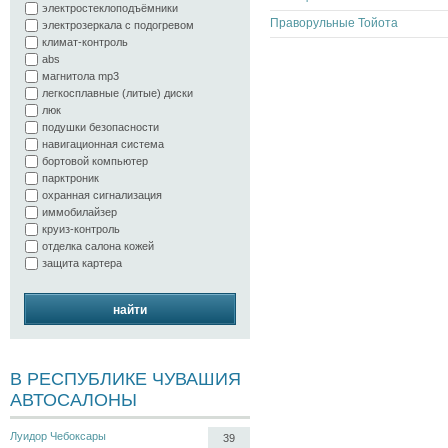
электростеклоподъёмники
Праворульные Тойота
электрозеркала с подогревом
климат-контроль
abs
магнитола mp3
легкосплавные (литые) диски
люк
подушки безопасности
навигационная система
бортовой компьютер
парктроник
охранная сигнализация
иммобилайзер
круиз-контроль
отделка салона кожей
защита картера
найти
В РЕСПУБЛИКЕ ЧУВАШИЯ
АВТОСАЛОНЫ
Луидор Чебоксары
39