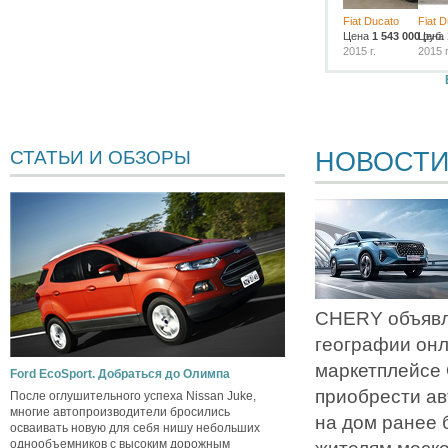
Fiat Ducato
Fiat 
Цена
1 543 000
Цена
руб.
2015 г.
2015 г
НОВОСТ
СТАТЬИ И ОБЗОРЫ
CHERY объявл
географии он
маркетплейсе
Ford EcoSport. Добраться до Олимпа
приобрести ав
После оглушительного успеха Nissan Juke,
многие автопроизводители бросились
на дом ранее 
осваивать новую для себя нишу небольших
однообъемников с высоким дорожным