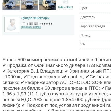
Ещё 3 фото
Цвет
Двигатель
Луидор Чебоксары
●●●●●●●
+
(
)
Коробка передач
показать номер
Привод
VIN
Более 500 коммерческих автомобилей в 9 регио
✔Продажа от Официального дилера ГАЗ Компа
✔Категория B, 1 Владелец; ✔Оригинальный ПТ
: 1090 кг; ✔Подтвержденный пробег; ✔Сигнализ
связью; ✔Рефрижератор AUTOHOLOD SC-8 впи
поколения баллон 60 литров вписан в ПТС; ✔Га
1,86 х 1,93 (11,1 куба) фургон изнутри утеплен
полным НДС 20% по цене 1 854 000 рублей (дл
лизинг); ✔ Подходит под условия продленной га
тысяч км пробега. . ✔ Возможна доставка до ва