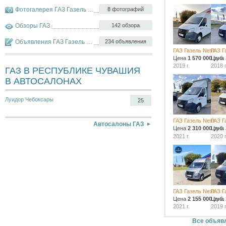
Фотогалерея ГАЗ Газель Next
8 фотографий
Обзоры ГАЗ
142 обзора
Объявления ГАЗ Газель Next
234 объявления
ГАЗ Газель Next
ГАЗ Г
Цена
1 570 000
Цена
руб.
2019 г.
2018 г
ГАЗ В РЕСПУБЛИКЕ ЧУВАШИЯ
В АВТОСАЛОНАХ
Луидор Чебоксары
25
ГАЗ Газель Next
ГАЗ Г
Автосалоны ГАЗ
Цена
2 310 000
Цена
руб.
2021 г.
2020 г
ГАЗ Газель Next
ГАЗ Г
Цена
2 155 000
Цена
руб.
2021 г.
2019 г
Все объявл