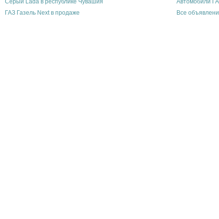
Серый Lada в республике Чувашия
Автомобили ГА
ГАЗ Газель Next в продаже
Все объявлени