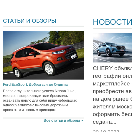
НОВОСТ
СТАТЬИ И ОБЗОРЫ
CHERY объявл
географии он
маркетплейсе
Ford EcoSport. Добраться до Олимпа
приобрести ав
После оглушительного успеха Nissan Juke,
многие автопроизводители бросились
на дом ранее 
осваивать новую для себя нишу небольших
однообъемников с высоким дорожным
жителям моско
просветом и полным приводом.
оформить бес
седана...
Все статьи и обзоры
20.10.2023