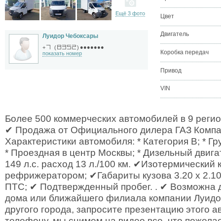
Ещё 3 фото
Цвет
Двигатель
Луидор Чебоксары
●●●●●●●
+
(
)
Коробка передач
показать номер
Привод
VIN
Более 500 коммерческих автомобилей в 9 регион
✔ Продажа от Официального дилера ГАЗ Компа
Характеристики автомобиля: * Категория B; * Гр
* Проездная в центр Москвы; * Дизельный двига
149 л.с. расход 13 л./100 км. ✔Изотермический 
рефрижератором; ✔Габариты кузова 3.20 х 2.10
ПТС; ✔ Подтвержденный пробег. . ✔ Возможна 
дома или ближайшего филиала компании Луидор
другого города, запросите презентацию этого а
телефону, мы снимем на видео все, что пожела