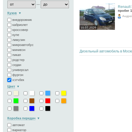
—
Renault 
пробег 1
Кузов
Андре
внедорожник
кабриолет
10.07.2026
кроссовер
купе
лимузин
микроавтобус
минивэн
пикап
родстер
седан
универсал
фургон
хэтчбек
Цвет
Коробка передач
автомат
вариатор