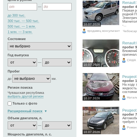
Renault 
—
пробег 4
Первая ре
родной П
до 300 тыс.
Электрич
300 тыс. — 500 тыс.
Магнито
10.07.2026
-...
500 тыс. — 1 млн.
продавец консультант
Чебокса
1 млн. — 3 млн.
Состояние
Renault 
пробег 9
Вложений
оригинал.
Год выпуска
САША
—
10.07.2026
Пробег
Peugeot 
до
км.
пробег 1
На ходу 
Регион поиска
жидкость
состояни
Чувашская республика
выбрать другой регион
Натал
10.07.2026
Только с фото
Peugeot 
Расширенный поиск
пробег 7
Объем двигателя, л.
Автомоби
требует. 
—
Роман
10.07.2026
Мощность двигателя, л. с.