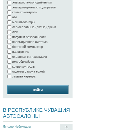
электростеклоподъёмники
электрозеркала с подогревом
климат-контроль
abs
магнитола mp3
легкосплавные (литые) диски
люк
подушки безопасности
навигационная система
бортовой компьютер
парктроник
охранная сигнализация
иммобилайзер
круиз-контроль
отделка салона кожей
защита картера
найти
В РЕСПУБЛИКЕ ЧУВАШИЯ
АВТОСАЛОНЫ
Луидор Чебоксары
39