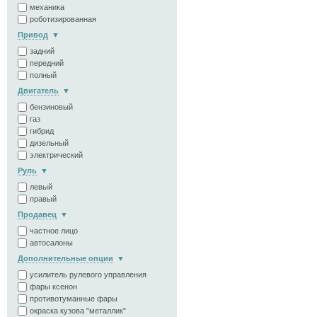
механика
роботизированная
Привод
задний
передний
полный
Двигатель
бензиновый
газ
гибрид
дизельный
электрический
Руль
левый
правый
Продавец
частное лицо
автосалоны
Дополнительные опции
усилитель рулевого управления
фары ксенон
противотуманные фары
окраска кузова "металлик"