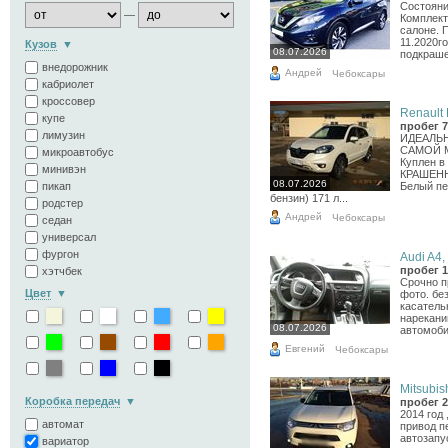
Состояни
—
Комплект
салоне. 
11.2020го
Кузов
08.07.2026
подкраше
внедорожник
Андрей
Чебоксары
кабриолет
кроссовер
Renault 
купе
пробег 7
лимузин
ИДЕАЛЬ
САМОЙ 
микроавтобус
Куплен 
минивэн
КРАШЕНН
08.07.2026
пикап
Белый пе
бензин) 171 л...
родстер
Андрей
Чебоксары
седан
универсал
фургон
Audi A4, 
пробег 1
хэтчбек
Срочно п
Цвет
фото. бе
касатель
нарекани
08.07.2026
автомоби
Евгений
Чебоксары
Mitsubish
Коробка передач
пробег 2
2014 год 
автомат
привод п
автозапус
вариатор