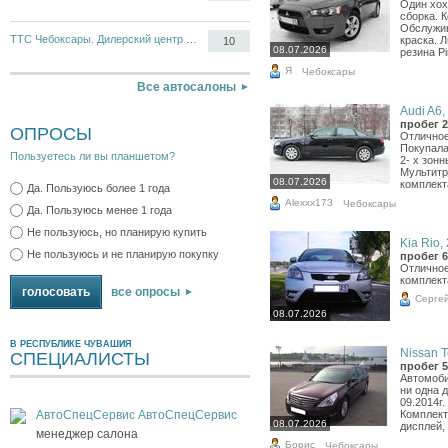
Один хох
сборка. 
Обслужив
ТТС Чебоксары. Дилерский центр Opel, Chevrolet
краска. 
10
08.07.2026
резина Pir
Я
Чебоксары
Все автосалоны
Audi A6, 
пробег 2
ОПРОСЫ
Отличное
Покупала
Пользуетесь ли вы планшетом?
2- х зон
Мультитр
08.07.2026
комплект
Да. Пользуюсь более 1 года
Alexxx173
Чебоксары
Да. Пользуюсь менее 1 года
Не пользуюсь, но планирую купить
Kia Rio, 
Не пользуюсь и не планирую покупку
пробег 6
Отличное
комплект
все опросы
Серге
08.07.2026
В РЕСПУБЛИКЕ ЧУВАШИЯ
Nissan T
СПЕЦИАЛИСТЫ
пробег 5
Автомоби
ни одна 
09.2014г
АвтоСпецСервис АвтоСпецСервис
Комплект
08.07.2026
дисплей, 
менеджер салона
Борис
Чебоксары