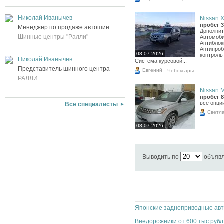
Николай Иванычев
Nissan X-
пробег 3
Менеджер по продаже автошин
Дополнит
Шинные центры "Ралли"
Автомоби
Антиблок
Антипроб
08.07.2026
контроль
Николай Иванычев
Система курсовой...
Представитель шинного центра
Евгений
Чебоксары
РАЛЛИ
Nissan M
пробег 8
все опци
Все специалисты
Светл
08.07.2026
Выводить по
объяв
Вне