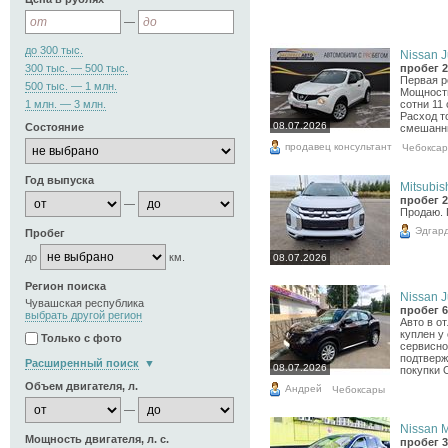
—
до 300 тыс.
Nissan J
300 тыс. — 500 тыс.
пробег 2
Первая р
500 тыс. — 1 млн.
Мощность
1 млн. — 3 млн.
сотни 11
Расход т
08.07.2026
Состояние
смешанны
продавец консультант
Чебокса
Год выпуска
Mitsubis
пробег 2
—
Продаю. 
Эдгар
Пробег
до
км.
08.07.2026
Регион поиска
Nissan J
Чувашская республика
пробег 6
выбрать другой регион
Авто в о
куплен у
Только с фото
сервисно
подтверж
Расширенный поиск
08.07.2026
покупки 
Объем двигателя, л.
Андрей
Чебоксары
—
Nissan M
Мощность двигателя, л. с.
пробег 3