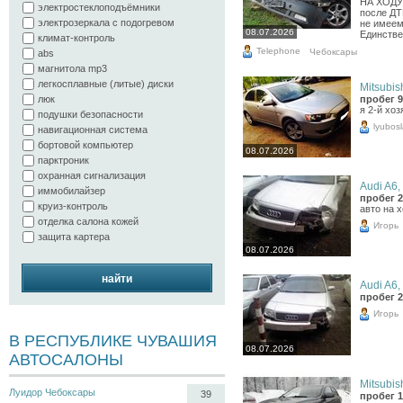
НА ХОДУ.
электростеклоподъёмники
после ДТ
электрозеркала с подогревом
не имеем
08.07.2026
Единстве
климат-контроль
Telephone
Чебоксары
abs
магнитола mp3
легкосплавные (литые) диски
Mitsubish
люк
пробег 9
я 2-й хо
подушки безопасности
lyubos
навигационная система
бортовой компьютер
08.07.2026
парктроник
охранная сигнализация
Audi A6, 
иммобилайзер
пробег 2
круиз-контроль
авто на 
отделка салона кожей
Игорь
защита картера
08.07.2026
найти
Audi A6, 
пробег 2
Игорь
В РЕСПУБЛИКЕ ЧУВАШИЯ
08.07.2026
АВТОСАЛОНЫ
Mitsubish
Луидор Чебоксары
39
пробег 1