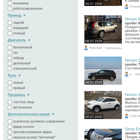
в салоне 
механика
08.07.2026
Татья
роботизированная
Привод
Nissan X-
задний
пробег 8
Продаетс
передний
декабре 
полный
февраля 
состояни
Двигатель
08.07.2026
На автом
бензиновый
Николай
Чебоксары
газ
гибрид
Nissan Q
дизельный
пробег 7
Состояни
электрический
а
Че
Руль
левый
08.07.2026
правый
Nissan J
Продавец
пробег 2
частное лицо
Выпуск 2
комплекта
автосалоны
перламут
Дополнительные опции
Собст
08.07.2026
усилитель рулевого управления
фары ксенон
Geely Em
противотуманные фары
пробег 2
Продам а
окраска кузова "металлик"