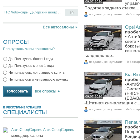
09.07.2026
управл
Подогрев заднего стекла...
ТТС Чебоксары. Дилерский центр Opel, Chevrolet
10
продавец консультант
Чебокса
Opel As
Все автосалоны
пробег
• Анти
ОПРОСЫ
света 
боковы
Пользуетесь ли вы планшетом?
09.07.2026
сигнал
Кондиционер...
Да. Пользуюсь более 1 года
продавец консультант
Чебокса
Да. Пользуюсь менее 1 года
Не пользуюсь, но планирую купить
Kia Rio
пробег
Не пользуюсь и не планирую покупку
-Антиб
-Систе
все опросы
(EBD/E
09.07.2026
(EBA/B
-Штатная сигнализация с..
В РЕСПУБЛИКЕ ЧУВАШИЯ
продавец консультант
Чебокса
СПЕЦИАЛИСТЫ
Renault
пробег
АвтоСпецСервис АвтоСпецСервис
Подроб
менеджер салона
Кондиц