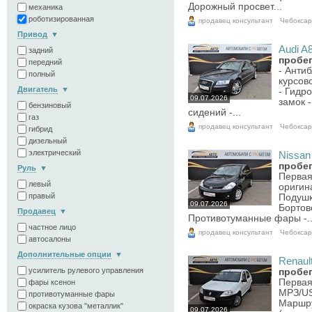
Дорожный просвет...
механика
роботизированная
продавец консультант
Чебокса
Привод
Audi A8
задний
пробег
передний
- Анти
полный
курсов
Двигатель
- Гидр
09.07.2026
замок 
бензиновый
сидений -...
газ
продавец консультант
Чебокса
гибрид
дизельный
электрический
Nissan 
пробег
Руль
Первая
левый
оригин
правый
Подушк
09.07.2026
Бортов
Продавец
Противотуманные фары -..
частное лицо
продавец консультант
Чебокса
автосалоны
Дополнительные опции
Renault
усилитель рулевого управления
пробег
Первая
фары ксенон
МРЗ/US
противотуманные фары
Маршру
окраска кузова "металлик"
09.07.2026