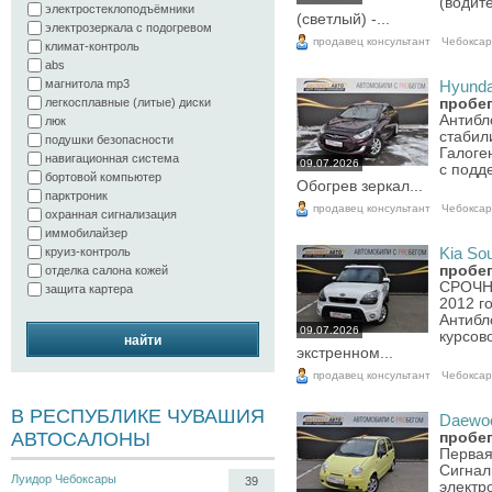
(водите
электростеклоподъёмники
(светлый) -...
электрозеркала с подогревом
продавец консультант
Чебокса
климат-контроль
abs
магнитола mp3
Hyundai
пробег
легкосплавные (литые) диски
Антибл
люк
стабил
подушки безопасности
Галоге
навигационная система
09.07.2026
c подд
бортовой компьютер
Обогрев зеркал...
парктроник
продавец консультант
Чебокса
охранная сигнализация
иммобилайзер
Kia Sou
круиз-контроль
пробег
отделка салона кожей
СРОЧНА
защита картера
2012 г
Антибл
09.07.2026
курсов
найти
экстренном...
продавец консультант
Чебокса
В РЕСПУБЛИКЕ ЧУВАШИЯ
Daewoo
АВТОСАЛОНЫ
пробег
Первая
Сигнал
Луидор Чебоксары
39
электр