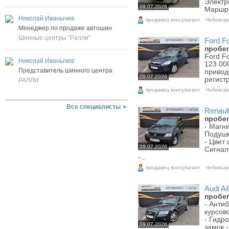
Электр
09.07.2026
Маршру
Николай Иванычев
продавец консультант
Чебокса
Менеджер по продаже автошин
Шинные центры "Ралли"
Ford Fo
пробег
Ford Fo
Николай Иванычев
123 000
Представитель шинного центра
привод
09.07.2026
регист
РАЛЛИ
продавец консультант
Чебокса
Все специалисты
Renault
пробег
- Магн
Подушк
- Цвет
09.07.2026
Сигнал
-...
продавец консультант
Чебокса
Audi A8
пробег
- Анти
курсов
- Гидр
09.07.2026
замок 