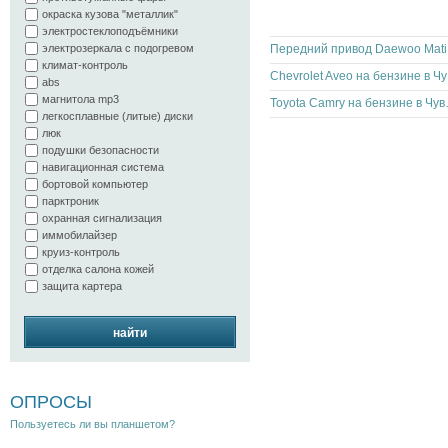
окраска кузова "металлик"
электростеклоподъёмники
электрозеркала с подогревом
Пере
климат-контроль
Chev
abs
магнитола mp3
Toyota Camr
легкосплавные (литые) диски
люк
подушки безопасности
навигационная система
бортовой компьютер
парктроник
охранная сигнализация
иммобилайзер
круиз-контроль
отделка салона кожей
защита картера
найти
ОПРОСЫ
Пользуетесь ли вы планшетом?