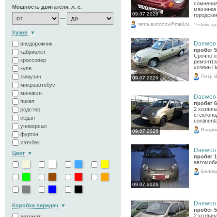
сомнения
Мощность двигателя, л. с.
машинка 
09.07.2026
городски
—
rema.avdonov@mail.ru
Чебокса
Кузов
Daewoo N
внедорожник
пробег 5
кабриолет
Срочно п
кроссовер
ремонт(з
хозяин.Н
купе
Петр 
лимузин
09.07.2026
микроавтобус
минивэн
Daewoo M
пикап
пробег 6
2 хозяин
родстер
стеклопо
седан
continent
универсал
Влади
09.07.2026
фургон
хэтчбек
Daewoo M
Цвет
пробег 1
автомоби
Белов
09.07.2026
Daewoo M
Коробка передач
пробег 5
2 хозяин
автомат