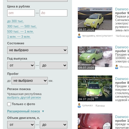
Цена в рублях
Daewoo M
—
пробег 9
Первая р
Сигнализ
до 300 тыс.
электрос
300 тыс. — 500 тыс.
рулевого
09.07.2026
зима-лето
500 тыс. — 1 млн.
продавец консультант
Чебокса
1 млн. — 3 млн.
Состояние
Daewoo M
пробег 1
Продаю м
103000, к
Год выпуска
электро 
—
Михаи
09.07.2026
Пробег
Daewoo M
до
км.
пробег 8
Продам э
Регион поиска
покупки 
стеклопо
Чувашская республика
сигнализ
выбрать другой регион
09.07.2026
ходовой н
Только с фото
гульназ
Канаш
Расширенный поиск
Daewoo M
Объем двигателя, л.
пробег 1
прежде ч
—
прочитав