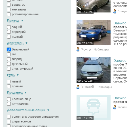
стеклопо
вариатор
continent
механика
Влади
09.07.2026
роботизированная
Привод
Daewoo N
задний
пробег 5
Daewoo Ne
передний
таможенн
полный
родная кр
салоне н
Двигатель
09.07.2026
ТО по ре
Эдуард
бензиновый
Чебоксары
газ
гибрид
Daewoo N
дизельный
пробег 7
Конец 20
электрический
в отличн
вовремя 
Руль
Сервисна
09.07.2026
левый
салон, О
правый
Геннадий
Чебоксары
Продавец
Daewoo M
частное лицо
пробег 9
автосалоны
васил
Дополнительные опции
усилитель рулевого управления
09.07.2026
фары ксенон
противотуманные фары