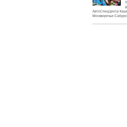
У
д
АвтоСпецЦентр Каши
Москворечье-Сабурово