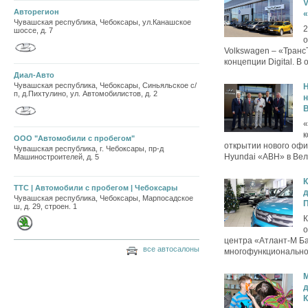
V
Авторегион
Чувашская республика, Чебоксары, ул.Канашское
2
шоссе, д. 7
о
Volkswagen – «Транс
концепции Digital. В 
Диал-Авто
Чувашская республика, Чебоксары, Синьяльское с/
H
п, д.Пихтулино, ул. Автомобилистов, д. 2
н
«
к
ООО "Автомобили с пробегом"
открытии нового офи
Чувашская республика, г. Чебоксары, пр-д
Hyundai «АВН» в Вел
Машиностроителей, д. 5
К
ТТС | Автомобили с пробегом | Чебоксары
д
Чувашская республика, Чебоксары, Марпосадское
П
ш, д. 29, строен. 1
К
о
центра «Атлант-М Ба
все автосалоны
многофункциональном
д